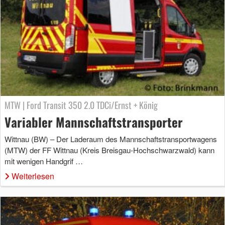
MTW | Ford Transit 350 2.0 TDCi/Ernst + König
Variabler Mannschaftstransporter
Wittnau (BW) – Der Laderaum des Mannschaftstransportwagens
(MTW) der FF Wittnau (Kreis Breisgau-Hochschwarzwald) kann
mit wenigen Handgrif …
Weiterlesen