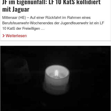
JF im Eigenunfall: LF 10 KatS kollidiert
mit Jaguar
Mittenaar (HE) – Auf einer Rückfahrt im Rahmen eines
Berufsfeuerwehr-Wochenendes der Jugendfeuerwehr ist ein LF
10 KatS der Freiwilligen …
Weiterlesen