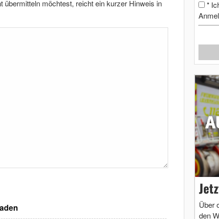
bermitteln möchtest, reicht ein kurzer Hinweis in
Ic
*
Anmel
Jet
Über 
laden
den W