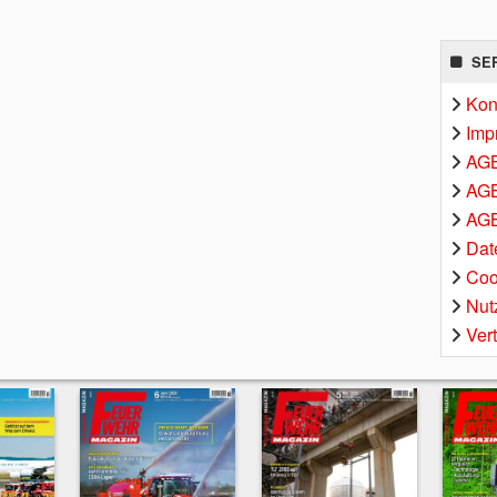
SE
Kon
Imp
AG
AGB
AGB
Dat
Coo
Nut
Ver