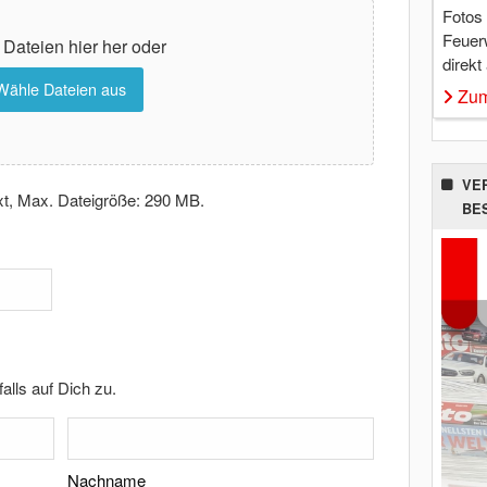
Fotos
Feuer
 Dateien hier her oder
direkt
Wähle Dateien aus
Zum
VE
txt, Max. Dateigröße: 290 MB.
BE
lls auf Dich zu.
Nachname