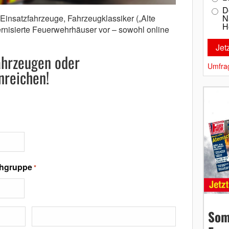
D
N
e Einsatzfahrzeuge, Fahrzeugklassiker („Alte
H
rnisierte Feuerwehrhäuser vor – sowohl online
Fahrzeugen oder
Umfra
nreichen!
chgruppe
*
Som