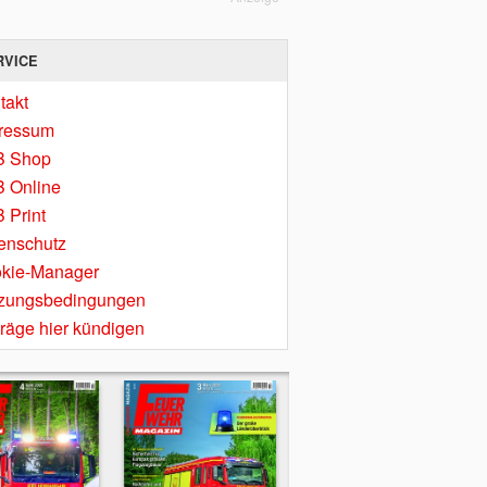
RVICE
takt
ressum
B Shop
 Online
 Print
enschutz
kie-Manager
zungsbedingungen
träge hier kündigen