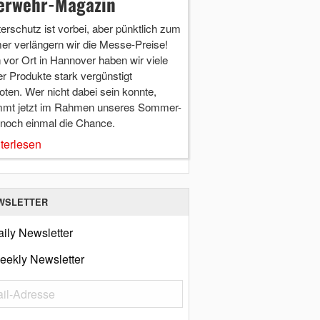
erwehr-Magazin
terschutz ist vorbei, aber pünktlich zum
r verlängern wir die Messe-Preise!
vor Ort in Hannover haben wir viele
r Produkte stark vergünstigt
ten. Wer nicht dabei sein konnte,
mt jetzt im Rahmen unseres Sommer-
 noch einmal die Chance.
terlesen
WSLETTER
ily Newsletter
eekly Newsletter