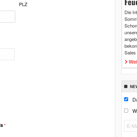
Feu
PLZ
Die In
Somme
Schon 
unsere
angebo
bekom
Sales
Wei
NE
Da
W
ls
*