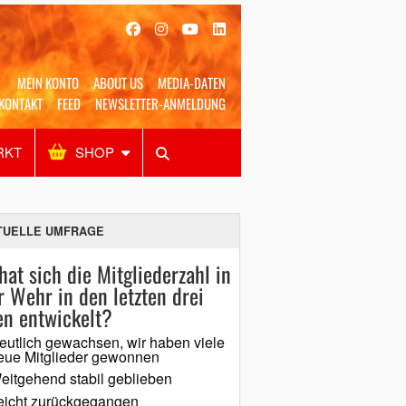
MEIN KONTO
ABOUT US
MEDIA-DATEN
KONTAKT
FEED
NEWSLETTER-ANMELDUNG
RKT
SHOP
Alles
Shop
SUCHEN
TUELLE UMFRAGE
hat sich die Mitgliederzahl in
r Wehr in den letzten drei
en entwickelt?
eutlich gewachsen, wir haben viele
eue Mitglieder gewonnen
eitgehend stabil geblieben
eicht zurückgegangen