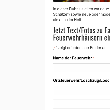
In dieser Rubrik stellen wir neu
Schätze“) sowie neue oder mode
als auch im Heft.
Jetzt Text/Fotos zu 
Feuerwehrhäusern ei
„
“ zeigt erforderliche Felder an
*
Name der Feuerwehr
*
Ortsfeuerwehr/Löschzug/Lös
A
n