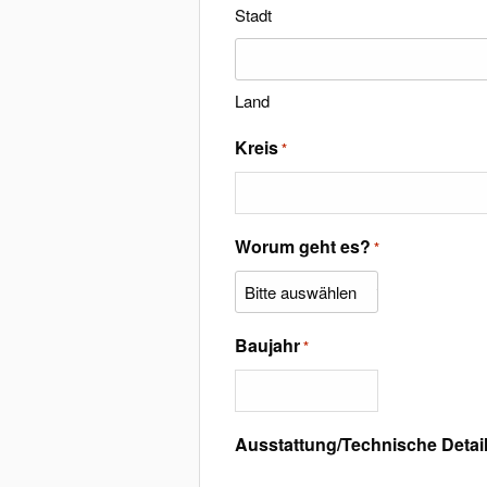
s
Stadt
c
h
r
Land
i
f
Kreis
*
t
*
Worum geht es?
*
Baujahr
*
Ausstattung/Technische Detai