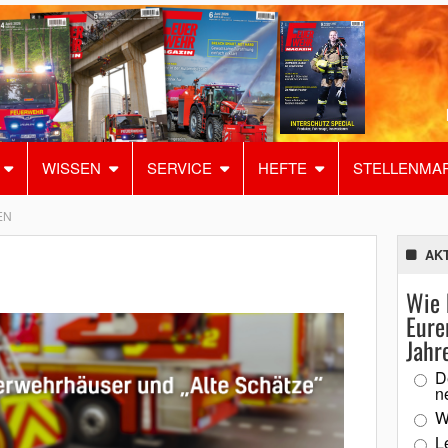
WISSEN
SERVICE
HEFTE
STELLENMA
EN
AK
Wie 
Eure
Jahr
D
n
W
L