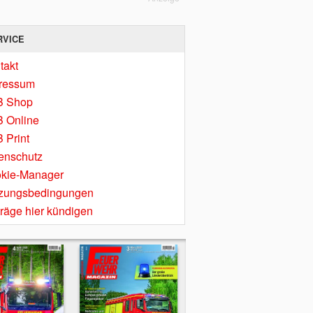
RVICE
takt
ressum
B Shop
 Online
 Print
enschutz
kie-Manager
zungsbedingungen
träge hier kündigen