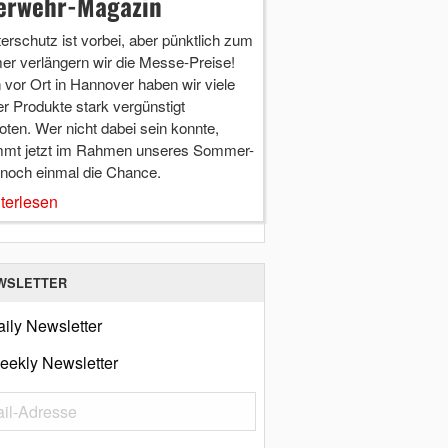
erwehr-Magazin
terschutz ist vorbei, aber pünktlich zum
r verlängern wir die Messe-Preise!
vor Ort in Hannover haben wir viele
r Produkte stark vergünstigt
ten. Wer nicht dabei sein konnte,
mt jetzt im Rahmen unseres Sommer-
 noch einmal die Chance.
terlesen
WSLETTER
ily Newsletter
eekly Newsletter