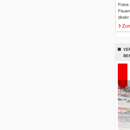
Fotos
Feuer
direkt
Zum
VE
BE