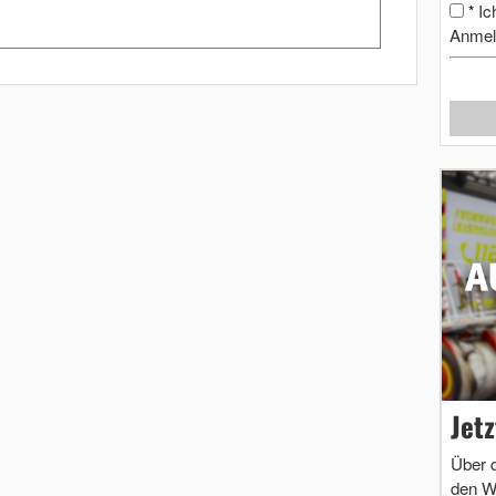
Ic
*
Anmel
Jet
Über 
den W