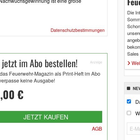
Feu
 Nachwuchsgewinnung ist eine große
Die In
Somme
Schon 
Datenschutzbestimmungen
unsere
angebo
bekom
Sales
etzt im Abo bestellen!
Anzeige
Wei
 das Feuerwehr-Magazin als Print-Heft im Abo
verpasse keine Ausgabe!
NE
,00 €
Da
W
JETZT KAUFEN
AGB