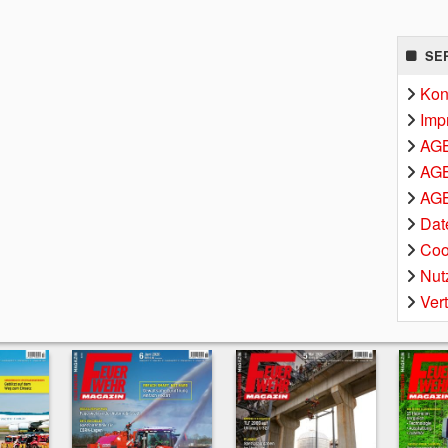
SE
Kon
Imp
AG
AGB
AGB
Dat
Coo
Nut
Ver