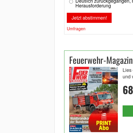
Deutlich zurückgegangen,
Herausforderung
Umfragen
Feuerwehr-Magazin j
Lies
und 
68