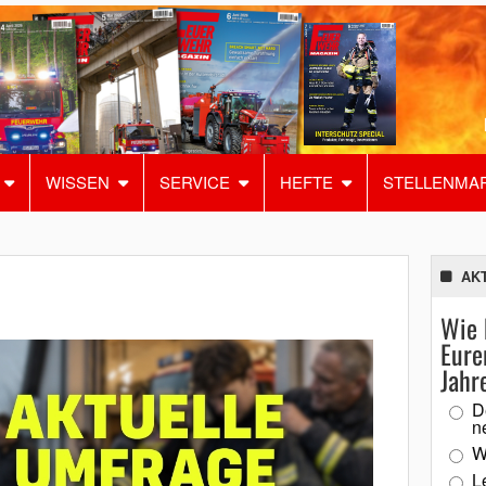
WISSEN
SERVICE
HEFTE
STELLENMA
AK
Wie 
Eure
Jahr
D
n
W
L