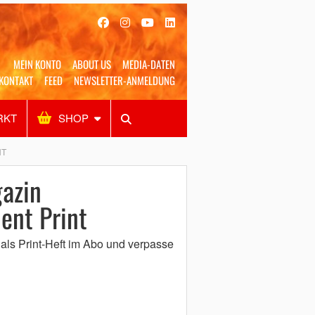
MEIN KONTO
ABOUT US
MEDIA-DATEN
KONTAKT
FEED
NEWSLETTER-ANMELDUNG
RKT
SHOP
Alles
Shop
SUCHEN
NT
azin
ent Print
als Print-Heft im Abo und verpasse