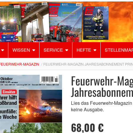
WISSEN
SERVICE
HEFTE
STELLENMA
FEUERWEHR-MAGAZIN
FEUERWEHR-MAGAZIN JAHRESABONNEMENT PRI
Feuerwehr-Mag
Jahresabonnem
Lies das Feuerwehr-Magazin 
keine Ausgabe.
68,00 €