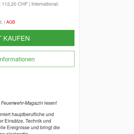
: 112,20 CHF
International:
d. |
AGB
T KAUFEN
Informationen
s
Feuerwehr-Magazin
lesen!
rmiert hauptberufliche und
er Einsätze, Technik und
lle Ereignisse und bringt die
o einzigartig.