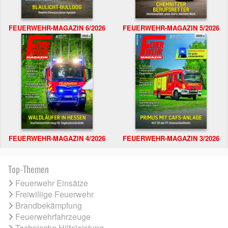
FEUERWEHR-MAGAZIN 6/2026
FEUERWEHR-MAGAZIN 5/2026
FEUERWEHR-MAGAZIN 4/2026
FEUERWEHR-MAGAZIN 3/2026
Top-Themen
Feuerwehr Einsätze
Freiwillige Feuerwehr
Brandbekämpfung
Feuerwehrfahrzeuge
Technische Hilfeleistung