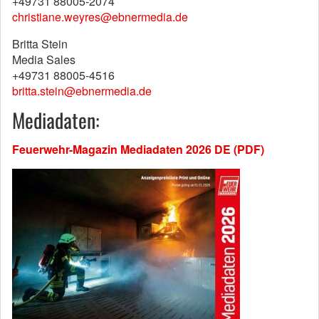
+49731 88005-2074
christiane.weyres@ebnermedia.de
Britta Stein
Media Sales
+49731 88005-4516
britta.stein@ebnermedia.de
Mediadaten:
Feuerwehr-Magazin Mediadaten 2026 DE (PDF)