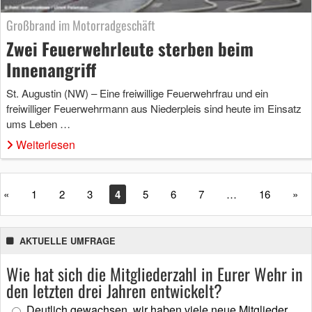
Großbrand im Motorradgeschäft
Zwei Feuerwehrleute sterben beim
Innenangriff
St. Augustin (NW) – Eine freiwillige Feuerwehrfrau und ein
freiwilliger Feuerwehrmann aus Niederpleis sind heute im Einsatz
ums Leben …
Weiterlesen
«
1
2
3
4
5
6
7
…
16
»
AKTUELLE UMFRAGE
Wie hat sich die Mitgliederzahl in Eurer Wehr in
den letzten drei Jahren entwickelt?
Deutlich gewachsen, wir haben viele neue Mitglieder