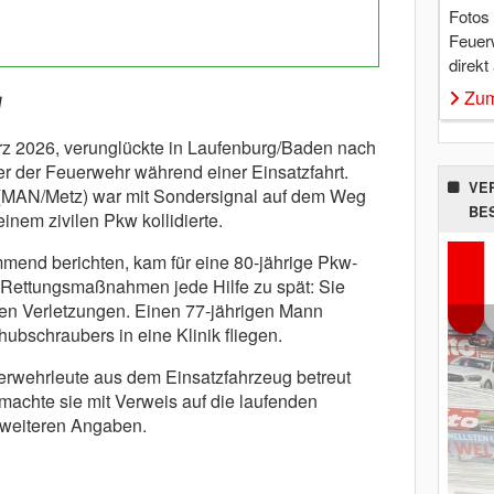
Fotos
Feuer
direkt
w
Zum
rz 2026, verunglückte in Laufenburg/Baden nach
er der Feuerwehr während einer Einsatzfahrt.
VE
(MAN/Metz) war mit Sondersignal auf dem Weg
BE
 einem zivilen Pkw kollidierte.
mend berichten, kam für eine 80-jährige Pkw-
ter Rettungsmaßnahmen jede Hilfe zu spät: Sie
hren Verletzungen. Einen 77-jährigen Mann
ubschraubers in eine Klinik fliegen.
euerwehrleute aus dem Einsatzfahrzeug betreut
chte sie mit Verweis auf die laufenden
e weiteren Angaben.