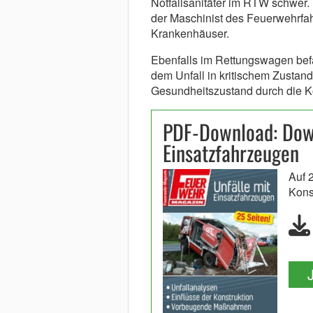
Notfallsanitäter im RTW schwer. 
der Maschinist des Feuerwehrfah
Krankenhäuser.
Ebenfalls im Rettungswagen befan
dem Unfall in kritischem Zustand
Gesundheitszustand durch die Koll
PDF-Download: Down
Einsatzfahrzeugen
Auf 
Kons