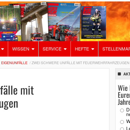
WISSEN
SERVICE
HEFTE
STELLENMA
EIGENUNFÄLLE
ZWEI SCHWERE UNFÄLLE MIT FEUERWEHRFAHRZEUGEN
AK
fälle mit
Wie 
Eure
eugen
Jahr
D
n
W
L