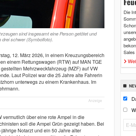
Feu
Die In
Somme
Schon 
unsere
hrzeugen sind insgesamt eine Person getötet und
angebo
n drei schwer (Symbolfoto).
bekom
Sales
tag, 12. März 2026, in einem Kreuzungsbereich
Wei
hen einem Rettungswagen (RTW) auf MAN TGE
st gestellten Mehrzweckfahrzeug (MZF) auf VW
de. Laut Polizei war die 25 Jahre alte Fahrerin
atzhorn unterwegs zu einem Krankenhaus. Im
NE
wehrmann.
Da
Anzeige
W
 vermutlich über eine rote Ampel in die
inisten soll die Ampel Grün gezeigt haben. Bei
-jährige Notarzt und ein 50 Jahre alter