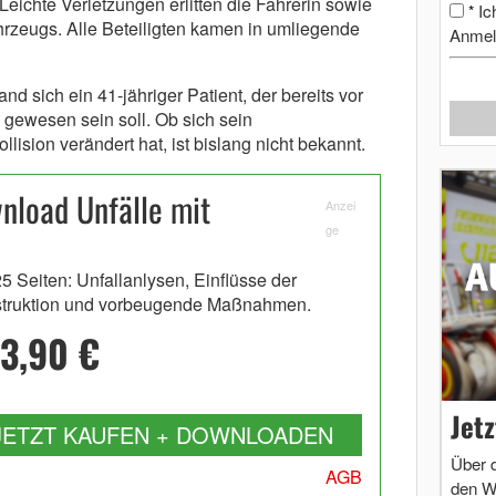
Leichte Verletzungen erlitten die Fahrerin sowie
Ic
*
rzeugs. Alle Beteiligten kamen in umliegende
Anmel
d sich ein 41-jähriger Patient, der bereits vor
 gewesen sein soll. Ob sich sein
ision verändert hat, ist bislang nicht bekannt.
load Unfälle mit
Anzei
ge
25 Seiten: Unfallanlysen, Einflüsse der
truktion und vorbeugende Maßnahmen.
3,90 €
Jet
JETZT KAUFEN + DOWNLOADEN
Über 
AGB
den W