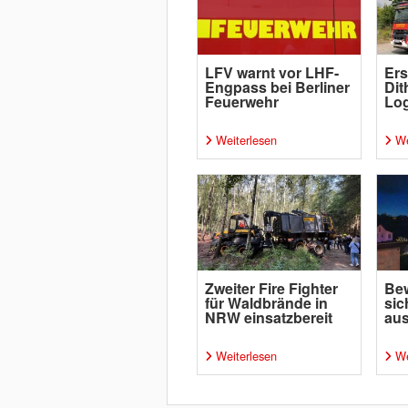
LFV warnt vor LHF-
Ers
Engpass bei Berliner
Dit
Feuerwehr
Log
Weiterlesen
We
Zweiter Fire Fighter
Bew
für Waldbrände in
sic
NRW einsatzbereit
aus
Weiterlesen
We