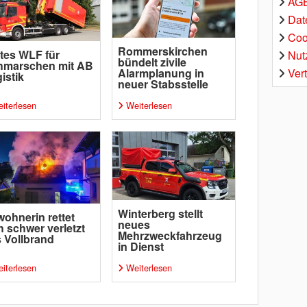
AGB
Dat
Coo
Rommerskirchen
tes WLF für
Nut
bündelt zivile
hmarschen mit AB
Ver
Alarmplanung in
istik
neuer Stabsstelle
iterlesen
Weiterlesen
Winterberg stellt
ohnerin rettet
neues
h schwer verletzt
Mehrzweckfahrzeug
 Vollbrand
in Dienst
iterlesen
Weiterlesen