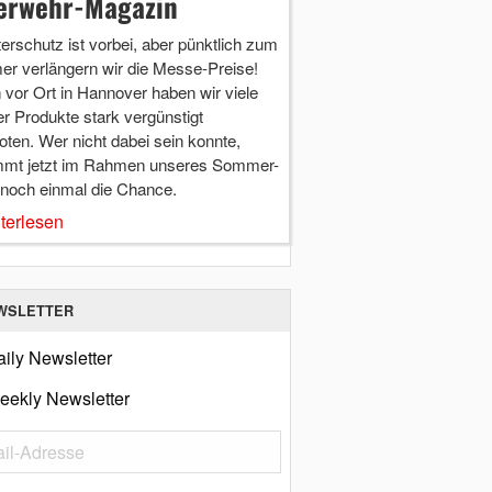
erwehr-Magazin
terschutz ist vorbei, aber pünktlich zum
r verlängern wir die Messe-Preise!
vor Ort in Hannover haben wir viele
r Produkte stark vergünstigt
ten. Wer nicht dabei sein konnte,
mt jetzt im Rahmen unseres Sommer-
 noch einmal die Chance.
terlesen
WSLETTER
ily Newsletter
eekly Newsletter