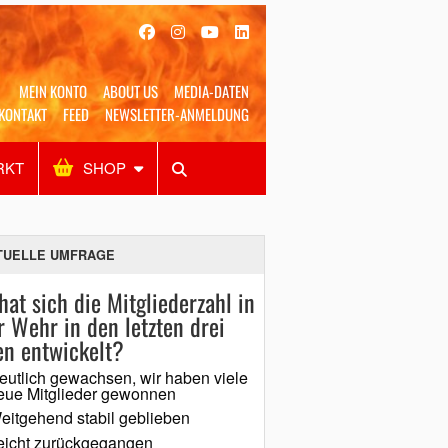
MEIN KONTO
ABOUT US
MEDIA-DATEN
KONTAKT
FEED
NEWSLETTER-ANMELDUNG
RKT
SHOP
Alles
Shop
SUCHEN
TUELLE UMFRAGE
hat sich die Mitgliederzahl in
r Wehr in den letzten drei
en entwickelt?
eutlich gewachsen, wir haben viele
eue Mitglieder gewonnen
eitgehend stabil geblieben
eicht zurückgegangen