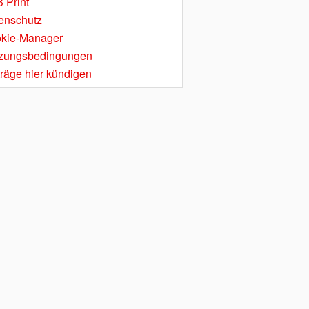
 Print
enschutz
kie-Manager
zungsbedingungen
träge hier kündigen