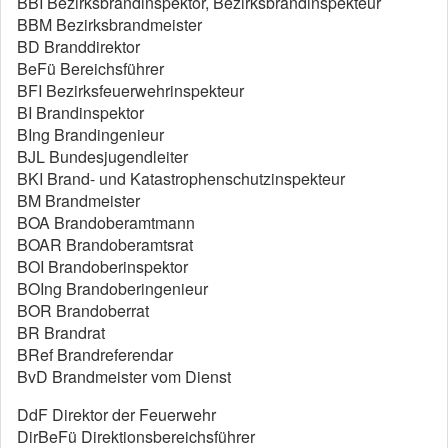
BBI Bezirksbrandinspektor, Bezirksbrandinspekteur
BBM Bezirksbrandmeister
BD Branddirektor
BeFü Bereichsführer
BFI Bezirksfeuerwehrinspekteur
BI Brandinspektor
BIng Brandingenieur
BJL Bundesjugendleiter
BKI Brand- und Katastrophenschutzinspekteur
BM Brandmeister
BOA Brandoberamtmann
BOAR Brandoberamtsrat
BOI Brandoberinspektor
BOIng Brandoberingenieur
BOR Brandoberrat
BR Brandrat
BRef Brandreferendar
BvD Brandmeister vom Dienst
DdF Direktor der Feuerwehr
DirBeFü Direktionsbereichsführer