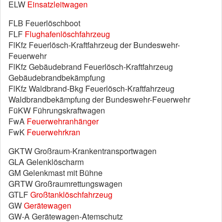
ELW
Einsatzleitwagen
FLB Feuerlöschboot
FLF
Flughafenlöschfahrzeug
FlKfz Feuerlösch-Kraftfahrzeug der Bundeswehr-
Feuerwehr
FlKfz Gebäudebrand Feuerlösch-Kraftfahrzeug
Gebäudebrandbekämpfung
FlKfz Waldbrand-Bkg Feuerlösch-Kraftfahrzeug
Waldbrandbekämpfung der Bundeswehr-Feuerwehr
FüKW Führungskraftwagen
FwA
Feuerwehranhänger
FwK
Feuerwehrkran
GKTW Großraum-Krankentransportwagen
GLA Gelenklöscharm
GM Gelenkmast mit Bühne
GRTW Großraumrettungswagen
GTLF
Großtanklöschfahrzeug
GW
Gerätewagen
GW-A Gerätewagen-Atemschutz