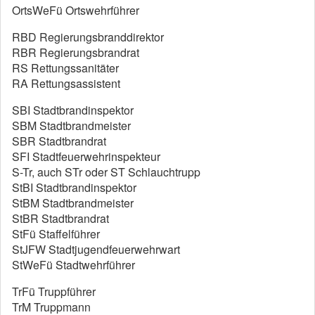
OrtsWeFü Ortswehrführer
RBD Regierungsbranddirektor
RBR Regierungsbrandrat
RS Rettungssanitäter
RA Rettungsassistent
SBI Stadtbrandinspektor
SBM Stadtbrandmeister
SBR Stadtbrandrat
SFI Stadtfeuerwehrinspekteur
S-Tr, auch STr oder ST Schlauchtrupp
StBI Stadtbrandinspektor
StBM Stadtbrandmeister
StBR Stadtbrandrat
StFü Staffelführer
StJFW Stadtjugendfeuerwehrwart
StWeFü Stadtwehrführer
TrFü Truppführer
TrM Truppmann