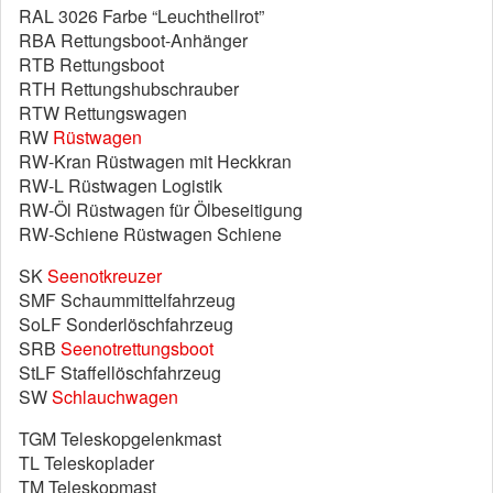
RAL 3026 Farbe “Leuchthellrot”
RBA Rettungsboot-Anhänger
RTB Rettungsboot
RTH Rettungshubschrauber
RTW Rettungswagen
RW
Rüstwagen
RW-Kran Rüstwagen mit Heckkran
RW-L Rüstwagen Logistik
RW-Öl Rüstwagen für Ölbeseitigung
RW-Schiene Rüstwagen Schiene
SK
Seenotkreuzer
SMF Schaummittelfahrzeug
SoLF Sonderlöschfahrzeug
SRB
Seenotrettungsboot
StLF Staffellöschfahrzeug
SW
Schlauchwagen
TGM Teleskopgelenkmast
TL Teleskoplader
TM Teleskopmast