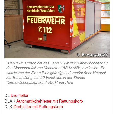
Bei der BF Herten hat das Land NRW einen Abrollbehälter für
den Massenanfall von Verletzten (AB-MANV) stationiert. Er
wurde von der Firma Binz gefertigt und verfügt über Material
zur Behandlung von 50 Verletzten in der Stunde
(Behandlungsplatz 50). Foto: Preuschoff
DL
Drehleiter
DLAK
Automatikdrehleiter mit Rettungskorb
DLK
Drehleiter mit Rettungskorb