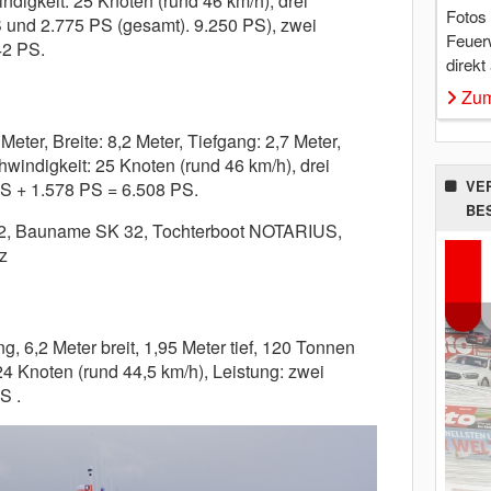
digkeit: 25 Knoten (rund 46 km/h), drei
Fotos
S und 2.775 PS (gesamt). 9.250 PS), zwei
Feuer
42 PS.
direkt
Zum
eter, Breite: 8,2 Meter, Tiefgang: 2,7 Meter,
indigkeit: 25 Knoten (rund 46 km/h), drei
VE
PS + 1.578 PS = 6.508 PS.
BE
2,
Bauname SK 32,
Tochterboot NOTARIUS,
z
, 6,2 Meter breit, 1,95 Meter tief, 120 Tonnen
4 Knoten (rund 44,5 km/h), Leistung: zwei
S .