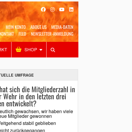
MEIN KONTO
ABOUT US
MEDIA-DATEN
KONTAKT
FEED
NEWSLETTER-ANMELDUNG
RKT
SHOP
Alles
Shop
SUCHEN
TUELLE UMFRAGE
hat sich die Mitgliederzahl in
r Wehr in den letzten drei
en entwickelt?
eutlich gewachsen, wir haben viele
eue Mitglieder gewonnen
eitgehend stabil geblieben
eicht zurückgegangen