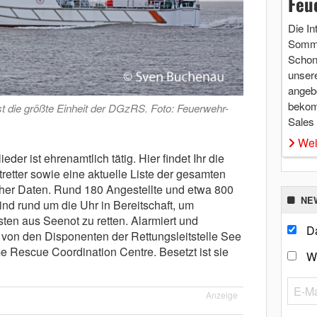
Feu
Die In
Somme
Schon 
unsere
angebo
bekom
e größte Einheit der DGzRS. Foto: Feuerwehr-
Sales
Wei
ieder ist ehrenamtlich tätig.
Hier findet Ihr die
tretter sowie eine aktuelle Liste der gesamten
cher Daten.
Rund 180 Angestellte und etwa 800
NE
nd rund um die Uhr in Bereitschaft, um
en aus Seenot zu retten.
Alarmiert und
Da
 von den Disponenten der Rettungsleitstelle See
e Rescue Coordination Centre.
Besetzt ist sie
W
Anzeige