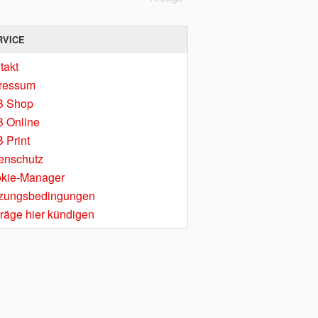
RVICE
takt
ressum
B Shop
 Online
 Print
enschutz
kie-Manager
zungsbedingungen
träge hier kündigen