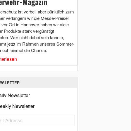
erwehr-Magazin
terschutz ist vorbei, aber pünktlich zum
r verlängern wir die Messe-Preise!
vor Ort in Hannover haben wir viele
r Produkte stark vergünstigt
ten. Wer nicht dabei sein konnte,
mt jetzt im Rahmen unseres Sommer-
 noch einmal die Chance.
terlesen
WSLETTER
ily Newsletter
eekly Newsletter