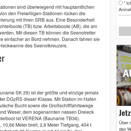
Ic
*
ationen sind überwiegend mit hauptamtlichen
Anmel
Von den Freiwilligen-Stationen rücken die
mierung mit ihren SRB aus.
Eine Besonderheit
chterboote (TB) bzw.
Arbeitsboote (AB), die am
 werden.
Mit diesen TB können die Seenotretter
ie einfacher an Bord nehmen.
Danach fahren sie
e Heckwanne des Seenotkreuzers.
er
uname SK 29) ist der größte und einzige jemals
er DGzRS dieser Klasse. Mit Station im Hafen
eutsche Bucht sowie die Großschifffahrtswege
Jet
und Weser, dem sogenannten nassen Dreieck
chterboot ist VERENA (Bauname TB36).
Über 
 10,66 Meter breit, 2,8 Meter Tiefgang, 404 t
den W