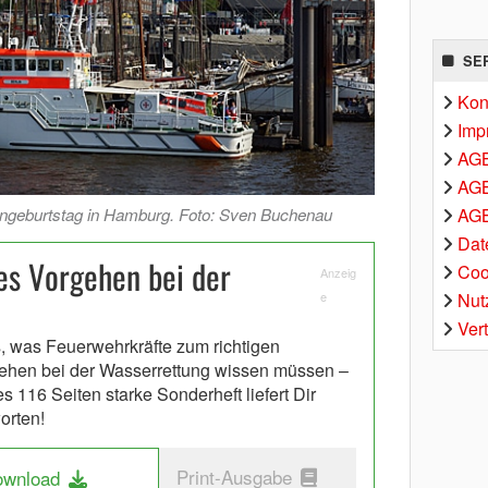
SE
Kon
Imp
AG
AGB
AGB
geburtstag in Hamburg. Foto: Sven Buchenau
Dat
es Vorgehen bei der
Coo
Anzeig
Nut
e
Ver
s, was Feuerwehrkräfte zum richtigen
ehen bei der Wasserrettung wissen müssen –
s 116 Seiten starke Sonderheft liefert Dir
orten!
Print-Ausgabe
ownload