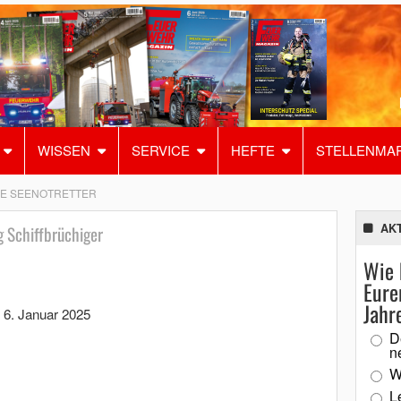
WISSEN
SERVICE
HEFTE
STELLENMA
IE SEENOTRETTER
AK
g Schiffbrüchiger
Wie 
Eure
Jahr
,
6. Januar 2025
D
n
W
L