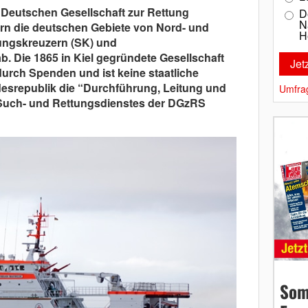
 Deutschen Gesellschaft zur Rettung
D
N
rn die deutschen Gebiete von Nord- und
H
tungskreuzern (SK) und
ab.
Die 1865 in Kiel gegründete Gesellschaft
h durch Spenden und
ist keine staatliche
desrepublik die “Durchführung, Leitung und
Umfra
Such- und Rettungsdienstes der DGzRS
Som