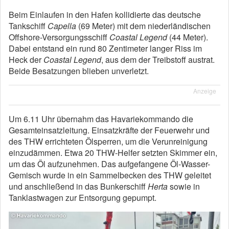
Beim Einlaufen in den Hafen kollidierte das deutsche
Tankschiff
Capella
(69 Meter) mit dem niederländischen
Offshore-Versorgungsschiff
Coastal Legend
(44 Meter).
Dabei entstand ein rund 80 Zentimeter langer Riss im
Heck der
Coastal Legend
, aus dem der Treibstoff austrat.
Beide Besatzungen blieben unverletzt.
Anzeige
Um 6.11 Uhr übernahm das Havariekommando die
Gesamteinsatzleitung. Einsatzkräfte der Feuerwehr und
des THW errichteten Ölsperren, um die Verunreinigung
einzudämmen. Etwa 20 THW-Helfer setzten Skimmer ein,
um das Öl aufzunehmen. Das aufgefangene Öl-Wasser-
Gemisch wurde in ein Sammelbecken des THW geleitet
und anschließend in das Bunkerschiff
Herta
sowie in
Tanklastwagen zur Entsorgung gepumpt.