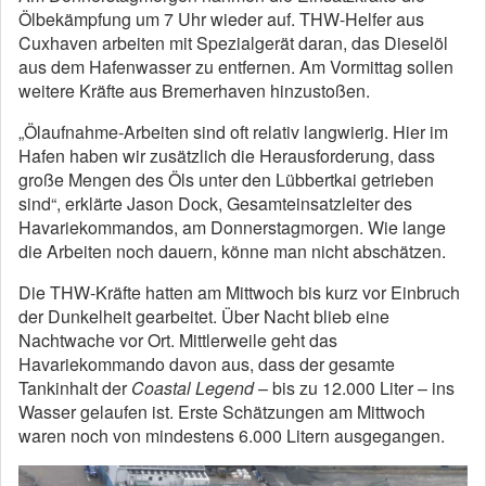
Ölbekämpfung um 7 Uhr wieder auf. THW-Helfer aus
Cuxhaven arbeiten mit Spezialgerät daran, das Dieselöl
aus dem Hafenwasser zu entfernen. Am Vormittag sollen
weitere Kräfte aus Bremerhaven hinzustoßen.
„Ölaufnahme-Arbeiten sind oft relativ langwierig. Hier im
Hafen haben wir zusätzlich die Herausforderung, dass
große Mengen des Öls unter den Lübbertkai getrieben
sind“, erklärte Jason Dock, Gesamteinsatzleiter des
Havariekommandos, am Donnerstagmorgen. Wie lange
die Arbeiten noch dauern, könne man nicht abschätzen.
Die THW-Kräfte hatten am Mittwoch bis kurz vor Einbruch
der Dunkelheit gearbeitet. Über Nacht blieb eine
Nachtwache vor Ort. Mittlerweile geht das
Havariekommando davon aus, dass der gesamte
Tankinhalt der
Coastal Legend
– bis zu 12.000 Liter – ins
Wasser gelaufen ist. Erste Schätzungen am Mittwoch
waren noch von mindestens 6.000 Litern ausgegangen.