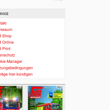
RVICE
takt
ressum
B Shop
 Online
 Print
enschutz
kie-Manager
zungsbedingungen
träge hier kündigen