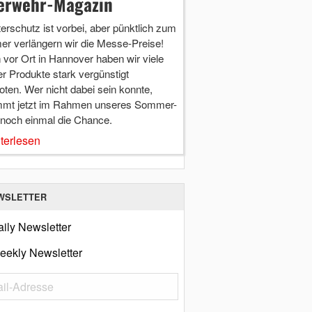
erwehr-Magazin
terschutz ist vorbei, aber pünktlich zum
r verlängern wir die Messe-Preise!
vor Ort in Hannover haben wir viele
r Produkte stark vergünstigt
ten. Wer nicht dabei sein konnte,
mt jetzt im Rahmen unseres Sommer-
 noch einmal die Chance.
terlesen
WSLETTER
ily Newsletter
eekly Newsletter