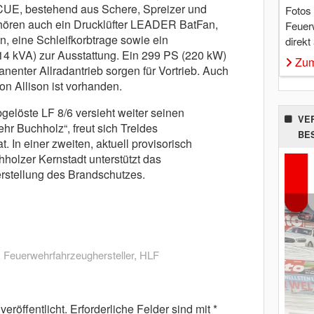
E, bestehend aus Schere, Spreizer und
Fotos
hören auch ein Drucklüfter LEADER BatFan,
Feuer
n, eine Schleifkorbtrage sowie ein
direkt
 kVA) zur Ausstattung. Ein 299 PS (220 kW)
Zum
enter Allradantrieb sorgen für Vortrieb. Auch
on Allison ist vorhanden.
gelöste LF 8/6 versieht weiter seinen
VE
hr Buchholz“, freut sich Treldes
BE
. In einer zweiten, aktuell provisorisch
holzer Kernstadt unterstützt das
rstellung des Brandschutzes.
,
Feuerwehrfahrzeughersteller
,
HLF
eröffentlicht.
Erforderliche Felder sind mit
*