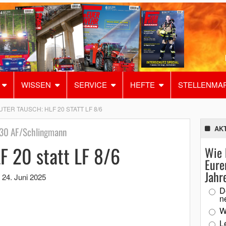
WISSEN
SERVICE
HEFTE
STELLENMA
UTER TAUSCH: HLF 20 STATT LF 8/6
AK
730 AF/Schlingmann
F 20 statt LF 8/6
Wie 
Eure
Jahr
,
24. Juni 2025
D
n
W
L