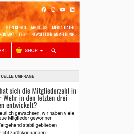
MEIN KONTO
ABOUT US
MEDIA-DATEN
KONTAKT
FEED
NEWSLETTER-ANMELDUNG
RKT
SHOP
Alles
Shop
SUCHEN
TUELLE UMFRAGE
hat sich die Mitgliederzahl in
r Wehr in den letzten drei
en entwickelt?
eutlich gewachsen, wir haben viele
eue Mitglieder gewonnen
eitgehend stabil geblieben
eicht zurückgegangen