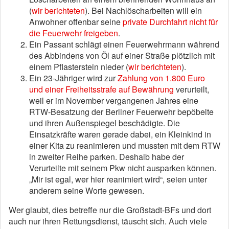
(
wir berichteten
). Bei Nachlöscharbeiten will ein
Anwohner offenbar seine
private Durchfahrt nicht für
die Feuerwehr freigeben
.
Ein Passant schlägt einen Feuerwehrmann während
des Abbindens von Öl auf einer Straße plötzlich mit
einem Pflasterstein nieder (
wir berichteten
).
Ein 23-Jähriger wird zur
Zahlung von 1.800 Euro
und einer Freiheitsstrafe auf Bewährung
verurteilt,
weil er im November vergangenen Jahres eine
RTW-Besatzung der Berliner Feuerwehr bepöbelte
und ihren Außenspiegel beschädigte. Die
Einsatzkräfte waren gerade dabei, ein Kleinkind in
einer Kita zu reanimieren und mussten mit dem RTW
in zweiter Reihe parken. Deshalb habe der
Verurteilte mit seinem Pkw nicht ausparken können.
„Mir ist egal, wer hier reanimiert wird“, seien unter
anderem seine Worte gewesen.
Wer glaubt, dies betreffe nur die Großstadt-BFs und dort
auch nur ihren Rettungsdienst, täuscht sich. Auch viele