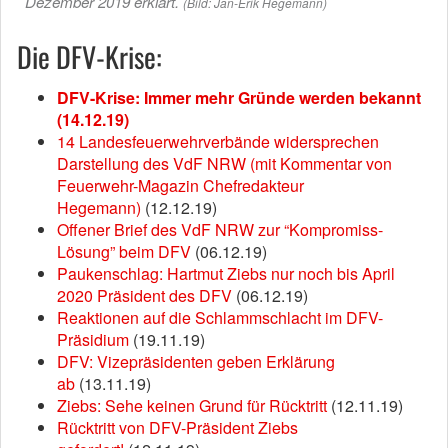
Dezember 2019 erklärt.
(Bild: Jan-Erik Hegemann)
Die DFV-Krise:
DFV-Krise: Immer mehr Gründe werden bekannt
(14.12.19)
14 Landesfeuerwehrverbände widersprechen
Darstellung des VdF NRW (mit Kommentar von
Feuerwehr-Magazin Chefredakteur
Hegemann)
(12.12.19)
Offener Brief des VdF NRW zur “Kompromiss-
Lösung” beim DFV
(06.12.19)
Paukenschlag: Hartmut Ziebs nur noch bis April
2020 Präsident des DFV
(06.12.19)
Reaktionen auf die Schlammschlacht im DFV-
Präsidium
(19.11.19)
DFV: Vizepräsidenten geben Erklärung
ab
(13.11.19)
Ziebs: Sehe keinen Grund für Rücktritt
(12.11.19)
Rücktritt von DFV-Präsident Ziebs