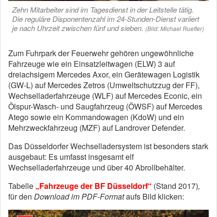
Zehn Mitarbeiter sind im Tagesdienst in der Leitstelle tätig.
Die reguläre Disponentenzahl im 24-Stunden-Dienst variiert
je nach Uhrzeit zwischen fünf und sieben.
(Bild: Michael Rueffer)
Zum Fuhrpark der Feuerwehr gehören ungewöhnliche
Fahrzeuge wie ein Einsatzleitwagen (ELW) 3 auf
dreiachsigem Mercedes Axor, ein Gerätewagen Logistik
(GW-L) auf Mercedes Zetros (Umweltschutzzug der FF),
Wechselladerfahrzeuge (WLF) auf Mercedes Econic, ein
Ölspur-Wasch- und Saugfahrzeug (ÖWSF) auf Mercedes
Atego sowie ein Kommandowagen (KdoW) und ein
Mehrzweckfahrzeug (MZF) auf Landrover Defender.
Das Düsseldorfer Wechselladersystem ist besonders stark
ausgebaut: Es umfasst insgesamt elf
Wechselladerfahrzeuge und über 40 Abrollbehälter.
Tabelle
„Fahrzeuge der BF Düsseldorf“
(Stand 2017)
,
für den
Download im PDF-Format
aufs Bild klicken: