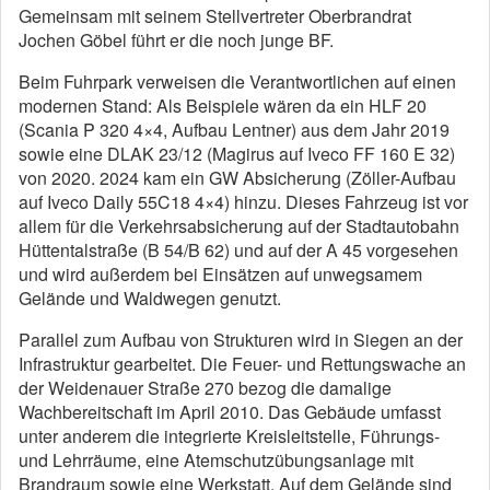
Gemeinsam mit seinem Stellvertreter Oberbrandrat
Jochen Göbel führt er die noch junge BF.
Beim Fuhrpark verweisen die Verantwortlichen auf einen
modernen Stand: Als Beispiele wären da ein HLF 20
(Scania P 320 4×4, Aufbau Lentner) aus dem Jahr 2019
sowie eine DLAK 23/12 (Magirus auf Iveco FF 160 E 32)
von 2020. 2024 kam ein GW Absicherung (Zöller-Aufbau
auf Iveco Daily 55C18 4×4) hinzu. Dieses Fahrzeug ist vor
allem für die Verkehrsabsicherung auf der Stadtautobahn
Hüttentalstraße (B 54/B 62) und auf der A 45 vorgesehen
und wird außerdem bei Einsätzen auf unwegsamem
Gelände und Waldwegen genutzt.
Parallel zum Aufbau von Strukturen wird in Siegen an der
Infrastruktur gearbeitet. Die Feuer- und Rettungswache an
der Weidenauer Straße 270 bezog die damalige
Wachbereitschaft im April 2010. Das Gebäude umfasst
unter anderem die integrierte Kreisleitstelle, Führungs-
und Lehrräume, eine Atemschutzübungsanlage mit
Brandraum sowie eine Werkstatt. Auf dem Gelände sind