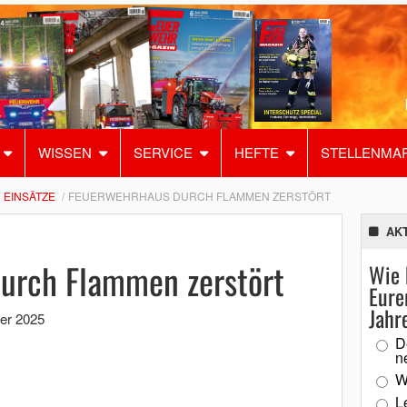
WISSEN
SERVICE
HEFTE
STELLENMA
EINSÄTZE
FEUERWEHRHAUS DURCH FLAMMEN ZERSTÖRT
AK
urch Flammen zerstört
Wie 
Eure
Jahr
er 2025
D
n
W
L