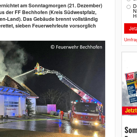
ernichtet am Sonntagmorgen (21. Dezember)
D
N
s der FF Bechhofen (Kreis Südwestpfalz,
H
n-Land). Das Gebäude brennt vollständig
rettet, sieben Feuerwehrleute vorsorglich
Umfra
Som