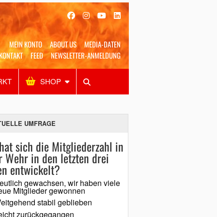
MEIN KONTO
ABOUT US
MEDIA-DATEN
KONTAKT
FEED
NEWSLETTER-ANMELDUNG
RKT
SHOP
Alles
Shop
SUCHEN
TUELLE UMFRAGE
hat sich die Mitgliederzahl in
r Wehr in den letzten drei
en entwickelt?
eutlich gewachsen, wir haben viele
eue Mitglieder gewonnen
eitgehend stabil geblieben
eicht zurückgegangen