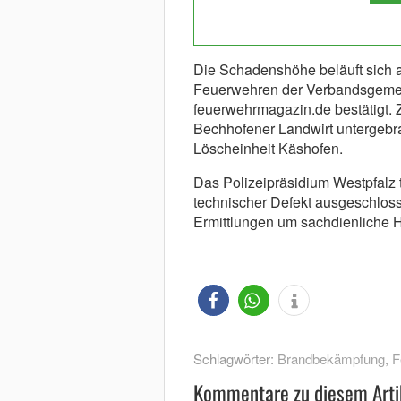
Die Schadenshöhe beläuft sich au
Feuerwehren der Verbandsgemei
feuerwehrmagazin.de bestätigt. Z
Bechhofener Landwirt untergebra
Löscheinheit Käshofen.
Das Polizeipräsidium Westpfalz t
technischer Defekt ausgeschloss
Ermittlungen um sachdienliche 
Schlagwörter:
Brandbekämpfung
,
F
Kommentare zu diesem Arti