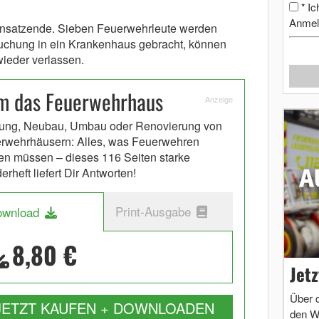
Ic
*
Anmel
insatzende. Sieben Feuerwehrleute werden
rsuchung in ein Krankenhaus gebracht, können
wieder verlassen.
um das Feuerwehrhaus
Anzeige
ung, Neubau, Umbau oder Renovierung von
rwehrhäusern: Alles, was Feuerwehren
en müssen – dieses 116 Seiten starke
rheft liefert Dir Antworten!
Print-Ausgabe
ownload
8,80 €
Jet
Über 
JETZT KAUFEN + DOWNLOADEN
den W