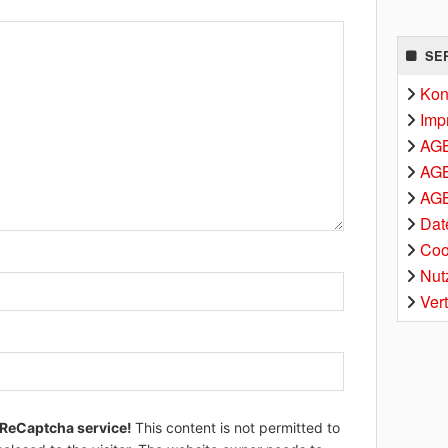
SE
Kon
Imp
AG
AGB
AGB
Dat
Coo
Nut
Ver
 ReCaptcha service!
This content is not permitted to