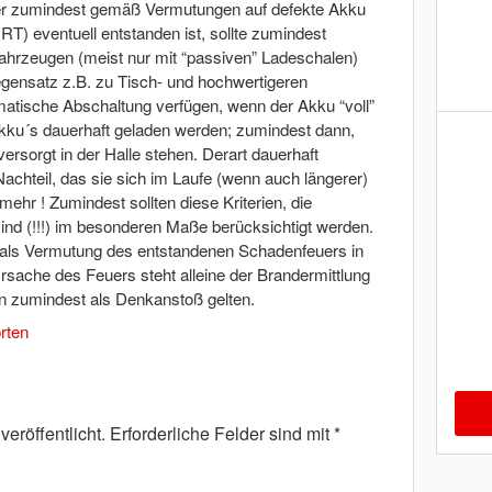
der zumindest gemäß Vermutungen auf defekte Akku
HRT) eventuell entstanden ist, sollte zumindest
Fahrzeugen (meist nur mit “passiven” Ladeschalen)
gensatz z.B. zu Tisch- und hochwertigeren
atische Abschaltung verfügen, wenn der Akku “voll”
 Akku´s dauerhaft geladen werden; zumindest dann,
rsorgt in der Halle stehen. Derart dauerhaft
chteil, das sie sich im Laufe (wenn auch längerer)
r ! Zumindest sollten diese Kriterien, die
ind (!!!) im besonderen Maße berücksichtigt werden.
!! als Vermutung des entstandenen Schadenfeuers in
rsache des Feuers steht alleine der Brandermittlung
n zumindest als Denkanstoß gelten.
rten
eröffentlicht.
Erforderliche Felder sind mit
*