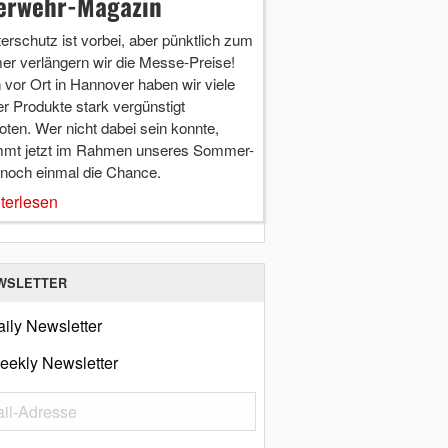
erwehr-Magazin
terschutz ist vorbei, aber pünktlich zum
r verlängern wir die Messe-Preise!
vor Ort in Hannover haben wir viele
r Produkte stark vergünstigt
ten. Wer nicht dabei sein konnte,
mt jetzt im Rahmen unseres Sommer-
 noch einmal die Chance.
terlesen
WSLETTER
ily Newsletter
eekly Newsletter