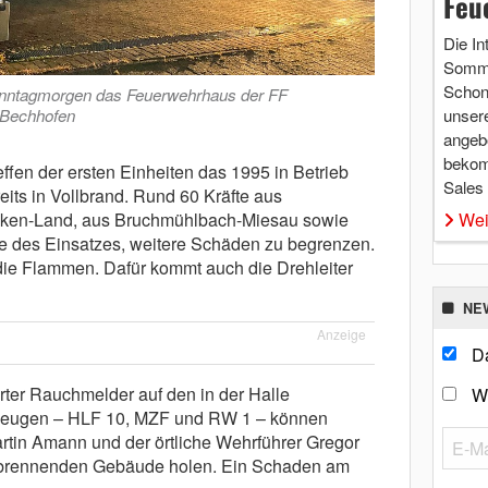
Feu
Die In
Somme
Schon 
Sonntagmorgen das Feuerwehrhaus der FF
 Bechhofen
unsere
angebo
bekom
ffen der ersten Einheiten das 1995 in Betrieb
Sales
s in Vollbrand. Rund 60 Kräfte aus
cken-Land, aus Bruchmühlbach-Miesau sowie
Wei
 des Einsatzes, weitere Schäden zu begrenzen.
die Flammen. Dafür kommt auch die Drehleiter
NE
Anzeige
Da
erter Rauchmelder auf den in der Halle
W
zeugen – HLF 10, MZF und RW 1 – können
tin Amann und der örtliche Wehrführer Gregor
m brennenden Gebäude holen. Ein Schaden am