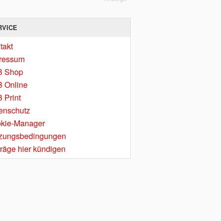
RVICE
takt
ressum
B Shop
 Online
 Print
enschutz
kie-Manager
zungsbedingungen
träge hier kündigen