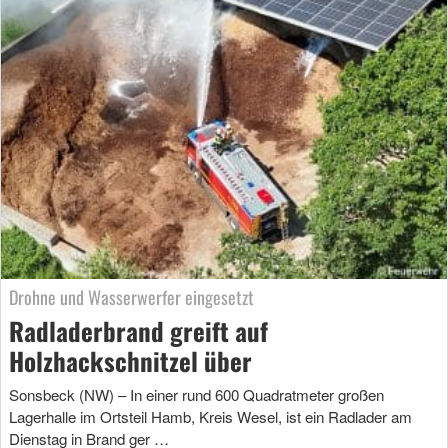
Drohne und Wasserwerfer eingesetzt
Radladerbrand greift auf
Holzhackschnitzel über
Sonsbeck (NW) – In einer rund 600 Quadratmeter großen
Lagerhalle im Ortsteil Hamb, Kreis Wesel, ist ein Radlader am
Dienstag in Brand ger …