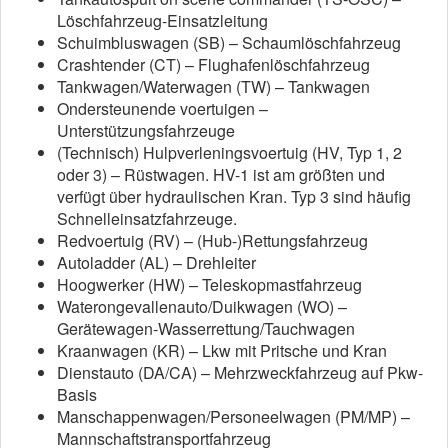
Löschfahrzeug-Einsatzleitung
Schuimbluswagen (SB) – Schaumlöschfahrzeug
Crashtender (CT) – Flughafenlöschfahrzeug
Tankwagen/Waterwagen (TW) – Tankwagen
Ondersteunende voertuigen –
Unterstützungsfahrzeuge
(Technisch) Hulpverleningsvoertuig (HV, Typ 1, 2
oder 3) – Rüstwagen. HV-1 ist am größten und
verfügt über hydraulischen Kran. Typ 3 sind häufig
Schnelleinsatzfahrzeuge.
Redvoertuig (RV) – (Hub-)Rettungsfahrzeug
Autoladder (AL) – Drehleiter
Hoogwerker (HW) – Teleskopmastfahrzeug
Waterongevallenauto/Duikwagen (WO) –
Gerätewagen-Wasserrettung/Tauchwagen
Kraanwagen (KR) – Lkw mit Pritsche und Kran
Dienstauto (DA/CA) – Mehrzweckfahrzeug auf Pkw-
Basis
Manschappenwagen/Personeelwagen (PM/MP) –
Mannschaftstransportfahrzeug