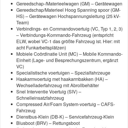
Gereedschap-/Materieelwagen (GM) – Gerätewagen
Gereedschap/Materieel Hoog Spanning spoor (GM-
HS) – Gerätewagen Hochspannungsleitung (25 kV-
Team)
Verbindings- en Commandovoertuig (VC, Typ 1, 2, 3)
– Verbindungs-Kommando-Fahrzeug (entspricht
ELW, wobei VC-1 das größte Fahrzeug ist. Hier: mit
acht Funkarbeitsplätzen)
Mobiele Coördinatie Unit (MC) – Mobile Kommando-
Einheit (Lage- und Besprechungszentrum, ergänzt
VC)
Specialistische voertuigen – Spezialfahrzeuge
Haakarmvoertuig met haakarmbakken (HA) –
Wechselladerfahrzeug mit Abrollbehälter
Snel Interventie Voertuig (SIV) –
Schnelleinsatzfahrzeug
Compressed Air/Foam System-voertuig – CAFS-
Fahrzeug
Dienstbus-Klein (DB-K) – Servicefahrzeug-Klein
Blusboot (BRV) – Rettungsboot