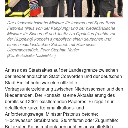
Der niedersächsische Minister für Inneres und Sport Boris
Pistorius (links von der Kupplung) und der niederländische
Minister für Sicherheit und Justiz Ivo Opstelten (rechts von
der Kupplung) koppeln symbolisch einen deutschen und
einen niederländischen Schlauch mit Hilfe eines
Übergangsstück. Foto: Stephan Konjer
(Bild: Grafschafter Nachrichten)
Anlass des Staatsaktes auf der Landesgrenze zwischen
der niederländischen Stadt Coevorden und der deutschen
Stadt Emlichheim war eine offizielle
Vertragsunterzeichnung zwischen Niedersachsen und den
Niederlanden. Der Kontrakt ist eine Aktualisierung des
bereits seit 2001 existierenden Papieres. Er regelt nur
detailierter kurze Kommunikations- und
Anforderungswege. Minister Pistorius betonte:
“Hochwasser, Großbrände, Sturmfluten oder Zugunfälle:
Bei akuten Katastrophenlagen geht es ausschließlich