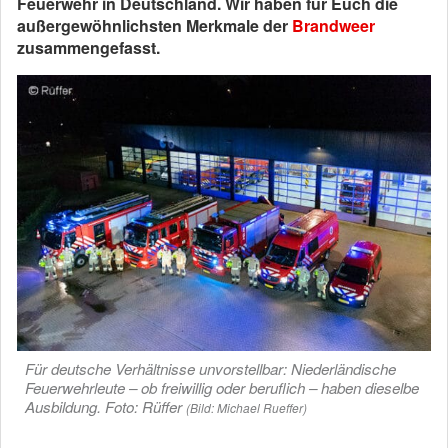
Feuerwehr in Deutschland. Wir haben für Euch die
außergewöhnlichsten Merkmale der
Brandweer
zusammengefasst.
Für deutsche Verhältnisse unvorstellbar: Niederländische
Feuerwehrleute – ob freiwillig oder beruflich – haben dieselbe
Ausbildung. Foto: Rüffer
(Bild: Michael Rueffer)