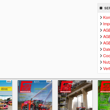
SE
Kon
Imp
AG
AGB
AGB
Dat
Coo
Nut
Ver