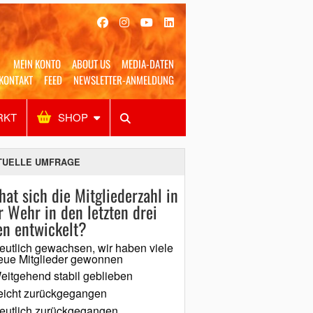
MEIN KONTO
ABOUT US
MEDIA-DATEN
KONTAKT
FEED
NEWSLETTER-ANMELDUNG
RKT
SHOP
Alles
Shop
SUCHEN
TUELLE UMFRAGE
hat sich die Mitgliederzahl in
r Wehr in den letzten drei
en entwickelt?
eutlich gewachsen, wir haben viele
eue Mitglieder gewonnen
eitgehend stabil geblieben
eicht zurückgegangen
eutlich zurückgegangen,