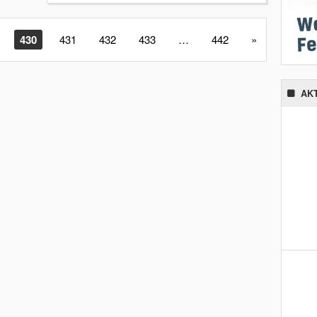
430
431
432
433
…
442
»
AK