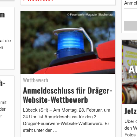
Anmel
im
t die
en
Wettbewerb
h-
Anmeldeschluss für Dräger-
Website-Wettbewerb
mit
Jet
der
Lübeck (SH) – Am Montag, 28. Februar, um
r
24 Uhr, ist Anmeldeschluss für den 3.
Über 
Dräger-Feuerwehr-Website-Wettbewerb. Er
den W
steht unter der …
Fotos