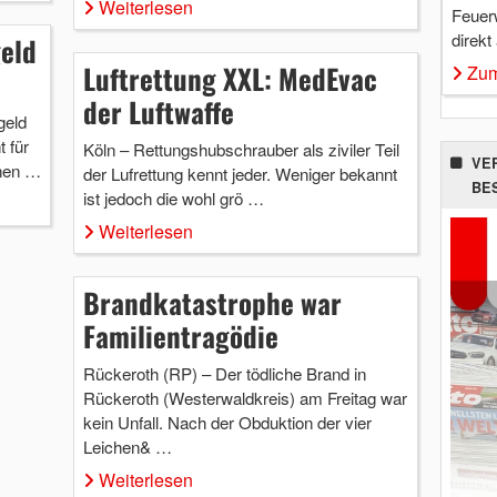
Weiterlesen
Feuer
direkt
geld
Luftrettung XXL: MedEvac
Zum
der Luftwaffe
geld
t für
Köln – Rettungshubschrauber als ziviler Teil
VE
inen …
der Lufrettung kennt jeder. Weniger bekannt
BE
ist jedoch die wohl grö …
Weiterlesen
Brandkatastrophe war
Familientragödie
Rückeroth (RP) – Der tödliche Brand in
Rückeroth (Westerwaldkreis) am Freitag war
kein Unfall. Nach der Obduktion der vier
Leichen& …
Weiterlesen