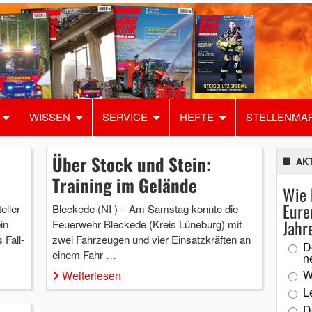
WISSEN
SERVICE
HEFTE
STELLENMA
Über Stock und Stein:
AK
Training im Gelände
Wie 
Eure
eller
Bleckede (NI ) – Am Samstag konnte die
Jahr
in
Feuerwehr Bleckede (Kreis Lüneburg) mit
 Fall-
zwei Fahrzeugen und vier Einsatzkräften an
D
einem Fahr …
n
W
Weiterlesen
L
D