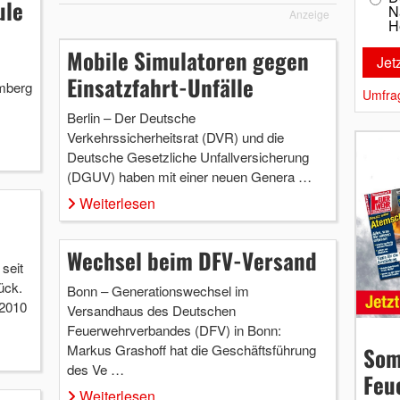
ule
N
Anzeige
H
Mobile Simulatoren gegen
Einsatzfahrt-Unfälle
mberg
Umfra
Berlin – Der Deutsche
Verkehrssicherheitsrat (DVR) und die
Deutsche Gesetzliche Unfallversicherung
(DGUV) haben mit einer neuen Genera …
Weiterlesen
Wechsel beim DFV-Versand
seit
ück.
Bonn – Generationswechsel im
 2010
Versandhaus des Deutschen
Feuerwehrverbandes (DFV) in Bonn:
Markus Grashoff hat die Geschäftsführung
Som
des Ve …
Feu
Weiterlesen