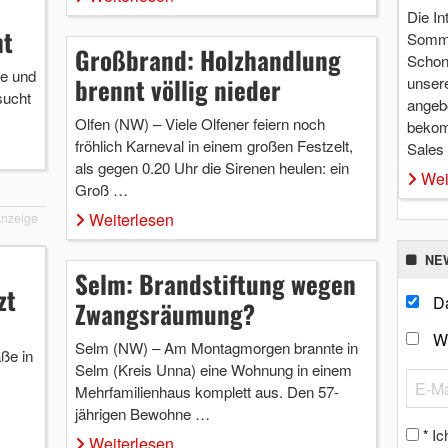
Die In
ht
Somme
Großbrand: Holzhandlung
Schon 
ge und
brennt völlig nieder
unsere
sucht
angebo
Olfen (NW) – Viele Olfener feiern noch
bekom
fröhlich Karneval in einem großen Festzelt,
Sales
als gegen 0.20 Uhr die Sirenen heulen: ein
Wei
Groß …
Weiterlesen
nzeige
NE
Selm: Brandstiftung wegen
zt
Da
Zwangsräumung?
W
Selm (NW) – Am Montagmorgen brannte in
ße in
Selm (Kreis Unna) eine Wohnung in einem
Mehrfamilienhaus komplett aus. Den 57-
jährigen Bewohne …
Ic
*
Weiterlesen