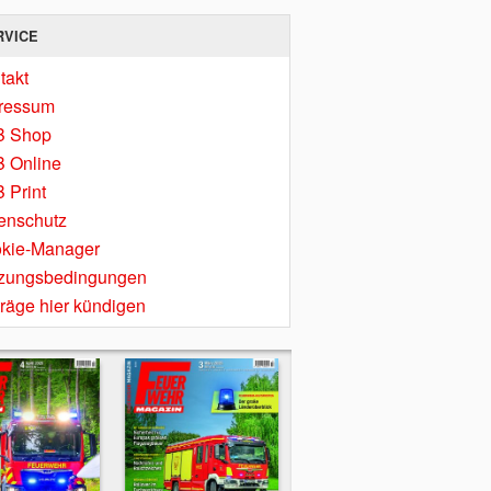
RVICE
takt
ressum
B Shop
 Online
 Print
enschutz
kie-Manager
zungsbedingungen
träge hier kündigen