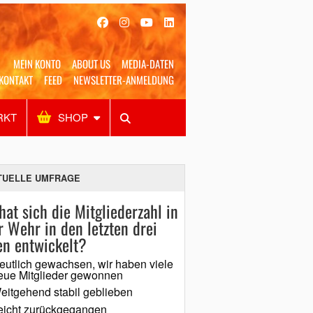
MEIN KONTO
ABOUT US
MEDIA-DATEN
KONTAKT
FEED
NEWSLETTER-ANMELDUNG
RKT
SHOP
Alles
Shop
SUCHEN
TUELLE UMFRAGE
hat sich die Mitgliederzahl in
r Wehr in den letzten drei
en entwickelt?
eutlich gewachsen, wir haben viele
eue Mitglieder gewonnen
eitgehend stabil geblieben
eicht zurückgegangen