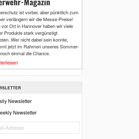
erwehr-Magazin
terschutz ist vorbei, aber pünktlich zum
r verlängern wir die Messe-Preise!
vor Ort in Hannover haben wir viele
r Produkte stark vergünstigt
ten. Wer nicht dabei sein konnte,
mt jetzt im Rahmen unseres Sommer-
 noch einmal die Chance.
terlesen
WSLETTER
ily Newsletter
eekly Newsletter