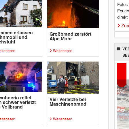
Fotos
Feuer
direkt
Zum
ammen erfassen
Großbrand zerstört
hnmobil und
Alpe Mohr
chstuhl
VE
iterlesen
Weiterlesen
BE
ohnerin rettet
Vier Verletzte bei
h schwer verletzt
Maschinenbrand
 Vollbrand
iterlesen
Weiterlesen