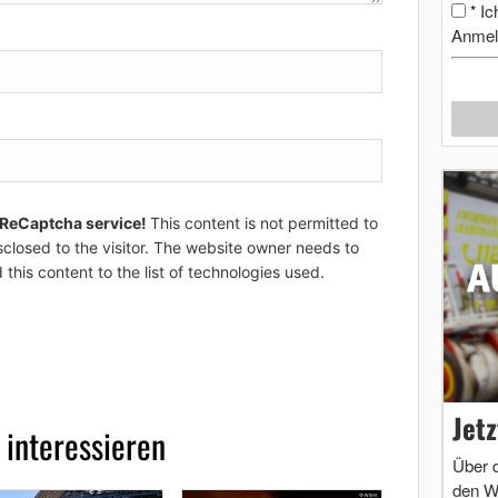
Ic
*
Anmel
 ReCaptcha service!
This content is not permitted to
sclosed to the visitor. The website owner needs to
 this content to the list of technologies used.
Jet
 interessieren
Über 
den W