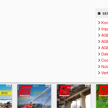
SE
Kon
Imp
AG
AGB
AGB
Dat
Coo
Nut
Ver