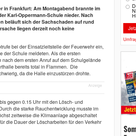
D
er in Frankfurt: Am Montagabend brannte im
N
e der Karl-Oppermann-Schule nieder. Nach
H
n beläuft sich der Sachschaden auf rund
rsache liegen derzeit noch keine
Umfra
ufe bei der Einsatzleitstelle der Feuerwehr ein,
 der Schule meldeten. Als die ersten
en nach dem ersten Anruf auf dem Schulgelände
rthalle bereits total in Flammen. Die
chwierig, da die Halle einzustürzen drohte.
Anzeige
 bis gegen 0.15 Uhr mit den Lösch- und
 Durch die starke Rauchentwicklung musste im
hst zeitweise die Klimaanlage abgeschaltet
ür die Dauer der Löscharbeiten für den Verkehr
Som