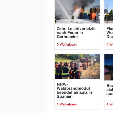
Zehn Leichtverletzte
Fl
nach Feuer in
Wo
Gernsheim
Da
Weiterlesen
We
NRW-
Bew
Waldbrandmodul
sic
beendet Einsatz in
aus
Spanien
Weiterlesen
We