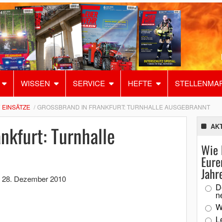
WISSEN
SERVICE
HEFTE
STELLENMA
EINSÄTZE
GROSSBRAND IN FRANKFURT: TURNHALLE AUSGEBRANNT
nkfurt: Turnhalle
AK
Wie 
Eure
Jahr
,
28. Dezember 2010
D
n
W
L