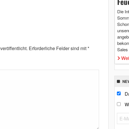
Feu
Die In
Somme
Schon 
unsere
angebo
bekom
eröffentlicht.
Erforderliche Felder sind mit
*
Sales
Wei
NE
Da
W