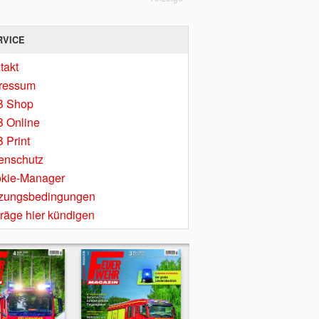
RVICE
takt
ressum
B Shop
 Online
 Print
enschutz
kie-Manager
zungsbedingungen
träge hier kündigen