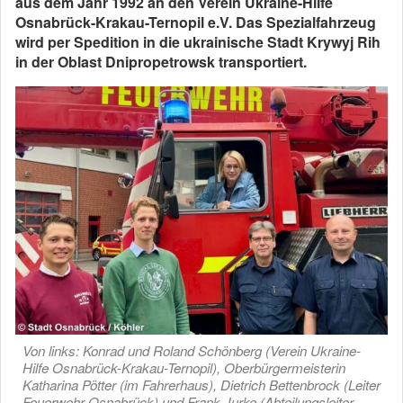
aus dem Jahr 1992 an den Verein Ukraine-Hilfe
Osnabrück-Krakau-Ternopil e.V. Das Spezialfahrzeug
wird per Spedition in die ukrainische Stadt Krywyj Rih
in der Oblast Dnipropetrowsk transportiert.
Von links: Konrad und Roland Schönberg (Verein Ukraine-
Hilfe Osnabrück-Krakau-Ternopil), Oberbürgermeisterin
Katharina Pötter (im Fahrerhaus), Dietrich Bettenbrock (Leiter
Feuerwehr Osnabrück) und Frank Jurke (Abteilungsleiter