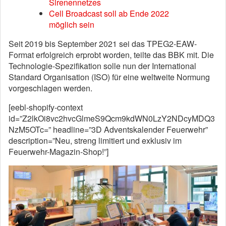
Sirenennetzes
Cell Broadcast soll ab Ende 2022
möglich sein
Seit 2019 bis September 2021 sei das TPEG2-EAW-
Format erfolgreich erprobt worden, teilte das BBK mit. Die
Technologie-Spezifikation solle nun der International
Standard Organisation (ISO) für eine weltweite Normung
vorgeschlagen werden.
[eebl-shopify-context
id=”Z2lkOi8vc2hvcGlmeS9Qcm9kdWN0LzY2NDcyMDQ3
NzM5OTc=” headline=”3D Adventskalender Feuerwehr”
description=”Neu, streng limitiert und exklusiv im
Feuerwehr-Magazin-Shop!”]