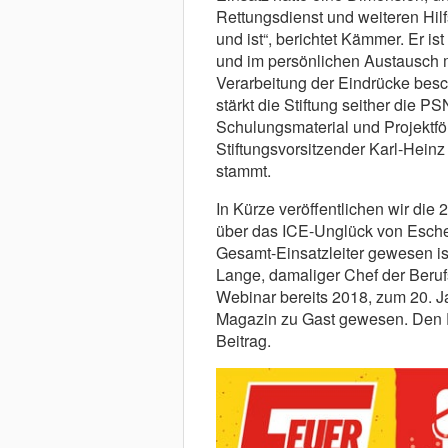
Rettungsdienst und weiteren Hil
und ist“, berichtet Kämmer. Er is
und im persönlichen Austausch mi
Verarbeitung der Eindrücke besch
stärkt die Stiftung seither die 
Schulungsmaterial und Projektfö
Stiftungsvorsitzender Karl-Hein
stammt.
In Kürze veröffentlichen wir die
über das ICE-Unglück von Esched
Gesamt-Einsatzleiter gewesen ist
Lange, damaliger Chef der Beruf
Webinar bereits 2018, zum 20. J
Magazin zu Gast gewesen. Den D
Beitrag.