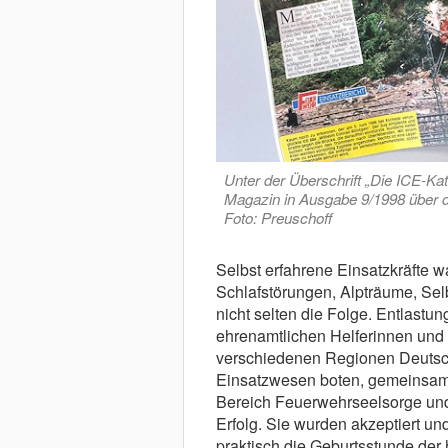
Unter der Überschrift „Die ICE-Ka
Magazin in Ausgabe 9/1998 über 
Foto: Preuschoff
Selbst erfahrene Einsatzkräfte ware
Schlafstörungen, Alpträume, Sel
nicht selten die Folge. Entlastu
ehrenamtlichen Helferinnen und 
verschiedenen Regionen Deutsch
Einsatzwesen boten, gemeinsam 
Bereich Feuerwehrseelsorge und
Erfolg. Sie wurden akzeptiert und
praktisch die Geburtsstunde der