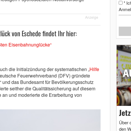
Ic
*
Anmel
Anzeige
ück von Eschede findet Ihr hier:
ßten Eisenbahnunglücke“
h die Initialzündung der systematischen „
Hilfe
 Deutsche Feuerwehrverband (DFV) gründete
fer“ und das Bundesamt für Bevölkerungsschutz
erte seither die Qualitätssicherung auf diesem
e an und moderierte die Erarbeitung von
Jet
Über 
den W