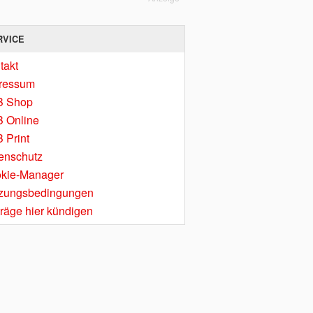
RVICE
takt
ressum
B Shop
 Online
 Print
enschutz
kie-Manager
zungsbedingungen
träge hier kündigen