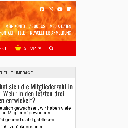
MEIN KONTO
ABOUT US
MEDIA-DATEN
KONTAKT
FEED
NEWSLETTER-ANMELDUNG
RKT
SHOP
Alles
Shop
SUCHEN
TUELLE UMFRAGE
hat sich die Mitgliederzahl in
r Wehr in den letzten drei
en entwickelt?
eutlich gewachsen, wir haben viele
eue Mitglieder gewonnen
eitgehend stabil geblieben
eicht zurückgegangen