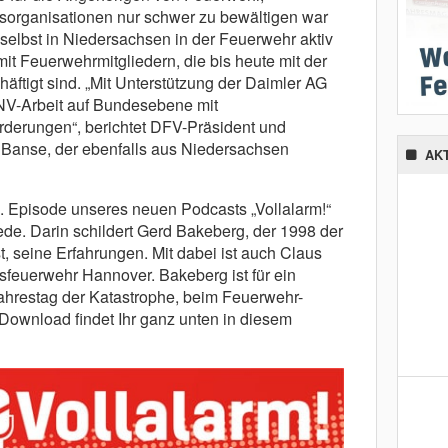
fsorganisationen nur schwer zu bewältigen war
t selbst in Niedersachsen in der Feuerwehr aktiv
t Feuerwehrmitgliedern, die bis heute mit der
äftigt sind. „Mit Unterstützung der Daimler AG
PSNV-Arbeit auf Bundesebene mit
rderungen“, berichtet DFV-Präsident und
z Banse, der ebenfalls aus Niedersachsen
AK
 2. Episode unseres neuen Podcasts „Vollalarm!“
e. Darin schildert Gerd Bakeberg, der 1998 der
, seine Erfahrungen. Mit dabei ist auch Claus
sfeuerwehr Hannover. Bakeberg ist für ein
ahrestag der Katastrophe, beim Feuerwehr-
ownload findet Ihr ganz unten in diesem