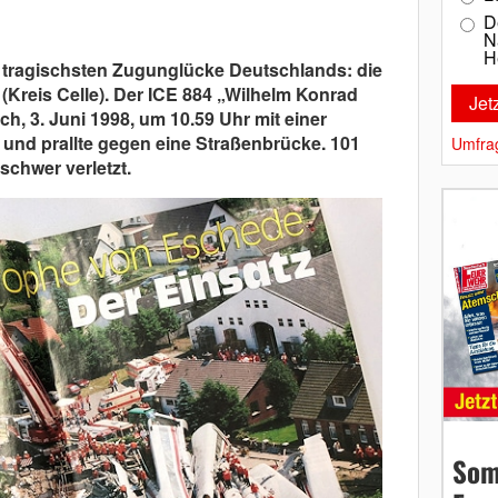
D
N
H
r tragischsten Zugunglücke Deutschlands: die
Kreis Celle). Der ICE 884 „Wilhelm Konrad
h, 3. Juni 1998, um 10.59 Uhr mit einer
und prallte gegen eine Straßenbrücke. 101
Umfra
chwer verletzt.
Som