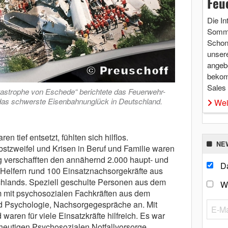
Feu
Die In
Somme
Schon 
unsere
angebo
bekom
Sales
tastrophe von Eschede“ berichtete das Feuerwehr-
das schwerste Eisenbahnunglück in Deutschland.
Wei
n tief entsetzt, fühlten sich hilflos.
NE
bstzweifel und Krisen in Beruf und Familie waren
ng verschafften den annähernd 2.000 haupt- und
Da
Helfern rund 100 Einsatznachsorgekräfte aus
lands. Speziell geschulte Personen aus dem
W
mit psychosozialen Fachkräften aus dem
 Psychologie, Nachsorgegespräche an. Mit
 waren für viele Einsatzkräfte hilfreich. Es war
 heutigen Psychosozialen Notfallvorsorge