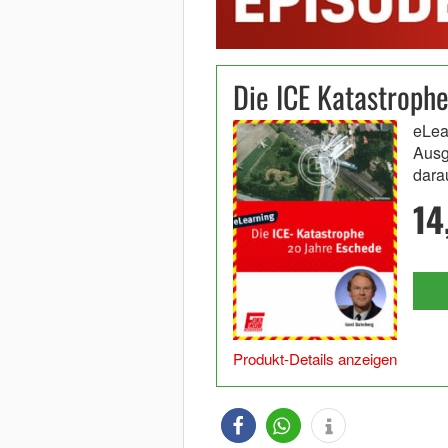
Die ICE Katastroph
eLea
Ausg
dara
14
Produkt-Details anzeigen