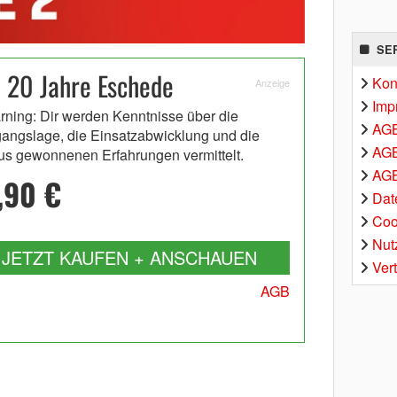
SE
e 20 Jahre Eschede
Kon
Anzeige
Imp
rning: Dir werden Kenntnisse über die
AG
angslage, die Einsatzabwicklung und die
AGB
us gewonnenen Erfahrungen vermittelt.
AGB
,90 €
Dat
Coo
Nut
JETZT KAUFEN + ANSCHAUEN
Ver
AGB