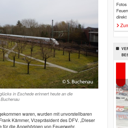
Fotos
Feuer
direkt
Zum
VE
BE
lücks in Eschede erinnert heute an die
n Buchenau
gekommen waren, wurden mit unvorstellbaren
Dr. Frank Kämmer, Vizepräsident des DFV. „Dieser
ie für die Angehörigen von Feuerwehr,