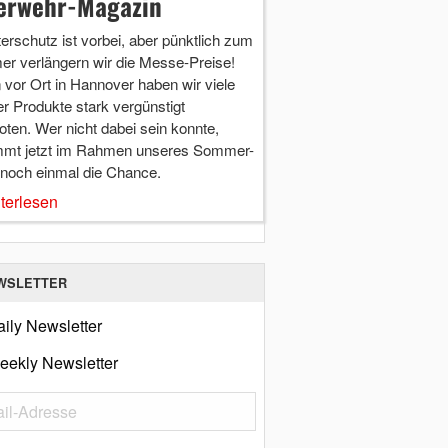
erwehr-Magazin
terschutz ist vorbei, aber pünktlich zum
r verlängern wir die Messe-Preise!
vor Ort in Hannover haben wir viele
r Produkte stark vergünstigt
ten. Wer nicht dabei sein konnte,
mt jetzt im Rahmen unseres Sommer-
 noch einmal die Chance.
terlesen
WSLETTER
ily Newsletter
eekly Newsletter