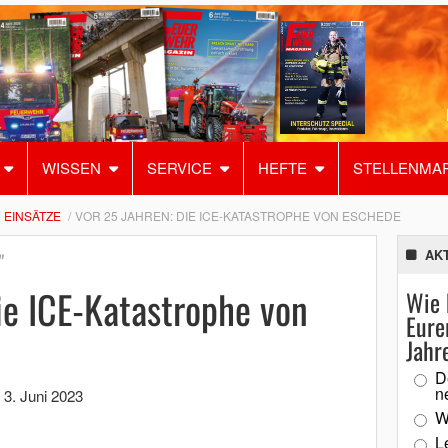
WISSEN
SERVICE
HEFTE
STELLENMA
EINSÄTZE
VOR 25 JAHREN: DIE ICE-KATASTROPHE VON ESCHEDE
AK
"
ie ICE-Katastrophe von
Wie 
Eure
Jahr
D
n
,
3. Juni 2023
W
L