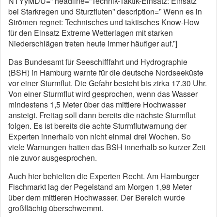
NTYyMDU=” headline=”Technik-Taktik-Einsatz: Einsatz
bei Starkregen und Sturzfluten” description=” Wenn es in
Strömen regnet: Technisches und taktisches Know-How
für den Einsatz Extreme Wetterlagen mit starken
Niederschlägen treten heute immer häufiger auf.”]
Das Bundesamt für Seeschifffahrt und Hydrographie
(BSH) in Hamburg warnte für die deutsche Nordseeküste
vor einer Sturmflut. Die Gefahr besteht bis zirka 17.30 Uhr.
Von einer Sturmflut wird gesprochen, wenn das Wasser
mindestens 1,5 Meter über das mittlere Hochwasser
ansteigt. Freitag soll dann bereits die nächste Sturmflut
folgen. Es ist bereits die achte Sturmflutwarnung der
Experten innerhalb von nicht einmal drei Wochen. So
viele Warnungen hatten das BSH innerhalb so kurzer Zeit
nie zuvor ausgesprochen.
Auch hier behielten die Experten Recht. Am Hamburger
Fischmarkt lag der Pegelstand am Morgen 1,98 Meter
über dem mittleren Hochwasser. Der Bereich wurde
großflächig überschwemmt.