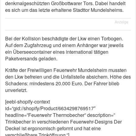
denkmalgeschützten Großbottwarer Tors. Dabei handelt
es sich um das letzte erhaltene Stadttor Mundelsheims.
Anzeige
Bei der Kollision beschädigte der Lkw einen Torbogen.
Auf dem Zugfahrzeug und einem Anhänger war jeweils
ein Überseecontainer eines international tätigen
Paketversands geladen.
Kräfte der Freiwilligen Feuerwehr Mundelsheim mussten
den Lkw befreien und die Unfallstelle absichern. Höhe des
Schadens: mindestens 20.000 Euro. Der Fahrer blieb
unverletzt.
[eebl-shopify-context
id=”gid://shopify/Product/6634298769517″
headline=”Feuerwehr Thermobecher” description=”
Trinkbecher in verschiedenen Feuerwehr-Designs Der
Deckel ist ergonomisch geformt und hat eine
verschließbare Trinköffnung.”]