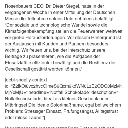
Rosenbauers CEO, Dr. Dieter Siegel, hatte in der
vergangenen Woche in einer Mitteilung der Deutschen
Messe die Teilnahme seines Unternehmens bekräftigt:
“Der soziale und technologische Wandel sowie die
Klimafolgenbekämpfung stellen die Feuerwehren weltweit
vor große Herausforderungen. Vor diesem Hintergrund ist
der Austausch mit Kunden und Partnern besonders
wichtig. Wir freuen uns, bei der Interschutz unsere
Beiträge zu präsentieren, wie die Aufgaben der
Einsatzkräfte effizienter bewältigt und die Resilienz der
Gesellschaft gestärkt werden können.”
[eebl-shopify-context
id=”Z2lkOi8vc2hvcGlmeS9Qcm9kdWN0LzE2ODQ3MzM1
MjYxMjU=” headline=”Notfall Schokolade” description=”
Notfallschokolade: Ideal als kleines Geschenk oder
Mitbringsel Die ideale Sofortmaßname, egal bei welchem
Problem: Stressiger Einsatz, Prüfungsangst, Alltagsfrust
oder miese Laune.”]