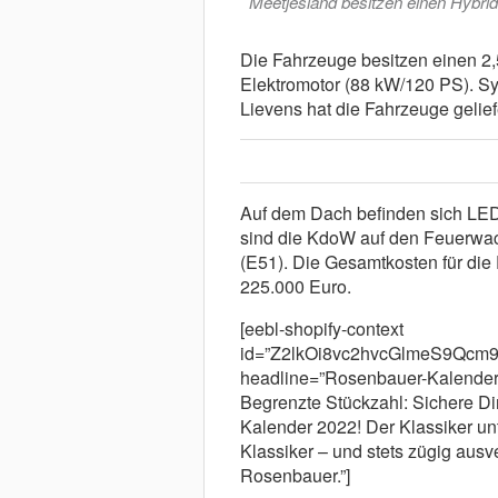
Meetjesland besitzen einen Hybrid
Die Fahrzeuge besitzen einen 2,
Elektromotor (88 kW/120 PS). S
Lievens hat die Fahrzeuge gelief
Auf dem Dach befinden sich LE
sind die KdoW auf den Feuerwach
(E51). Die Gesamtkosten für die
225.000 Euro.
[eebl-shopify-context
id=”Z2lkOi8vc2hvcGlmeS9Qc
headline=”Rosenbauer-Kalender”
Begrenzte Stückzahl: Sichere Di
Kalender 2022! Der Klassiker unt
Klassiker – und stets zügig ausv
Rosenbauer.”]