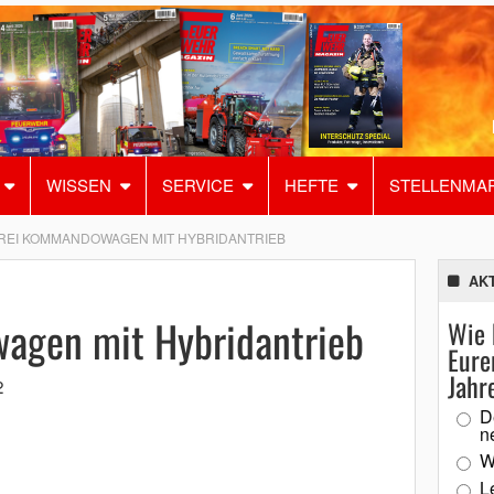
WISSEN
SERVICE
HEFTE
STELLENMA
REI KOMMANDOWAGEN MIT HYBRIDANTRIEB
AK
agen mit Hybridantrieb
Wie 
Eure
Jahr
2
D
n
W
L