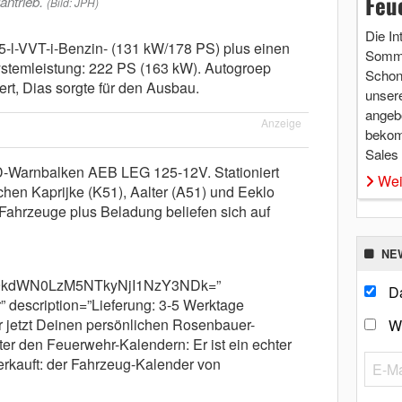
Feu
antrieb.
(Bild: JPH)
Die In
5-l-VVT-i-Benzin- (131 kW/178 PS) plus einen
Somme
ystemleistung: 222 PS (163 kW). Autogroep
Schon 
ert, Dias sorgte für den Ausbau.
unsere
angebo
Anzeige
bekom
Sales
D-Warnbalken AEB LEG 125-12V. Stationiert
Wei
en Kaprijke (K51), Aalter (A51) und Eeklo
 Fahrzeuge plus Beladung beliefen sich auf
NE
m9kdWN0LzM5NTkyNjI1NzY3NDk=”
Da
 description=”Lieferung: 3-5 Werktage
r jetzt Deinen persönlichen Rosenbauer-
W
er den Feuerwehr-Kalendern: Er ist ein echter
erkauft: der Fahrzeug-Kalender von