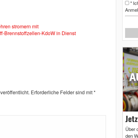
Ic
*
Anmel
ehren stromern mit
ff-Brennstoffzellen-KdoW in Dienst
eröffentlicht.
Erforderliche Felder sind mit
*
Jet
Über 
den W