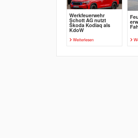
Werkfeuerwehr
Feu
Schott AG nutzt
erw
Škoda Kodiaq als
Fah
KdoW
Weiterlesen
We