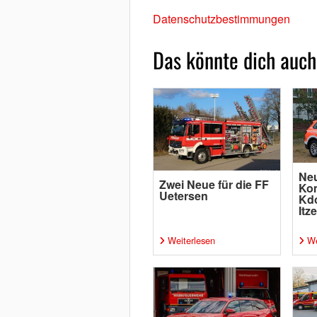
Datenschutzbestimmungen
Das könnte dich auch
Ne
Zwei Neue für die FF
Ko
Uetersen
Kdo
Itz
Weiterlesen
We