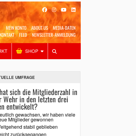
MEIN KONTO
ABOUT US
MEDIA-DATEN
KONTAKT
FEED
NEWSLETTER-ANMELDUNG
RKT
SHOP
Alles
Shop
SUCHEN
TUELLE UMFRAGE
hat sich die Mitgliederzahl in
r Wehr in den letzten drei
en entwickelt?
eutlich gewachsen, wir haben viele
eue Mitglieder gewonnen
eitgehend stabil geblieben
eicht zurückgegangen