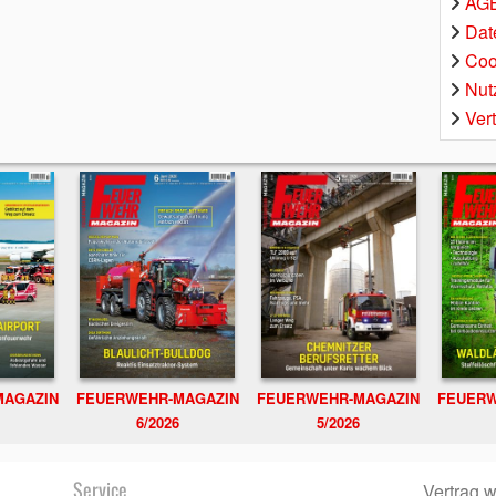
AGB
Dat
Coo
Nut
Ver
MAGAZIN
FEUERWEHR-MAGAZIN
FEUERWEHR-MAGAZIN
FEUERW
6/2026
5/2026
Service
Vertrag w