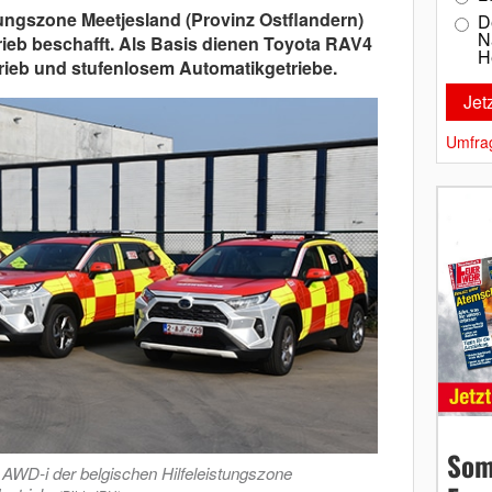
stungszone Meetjesland (Provinz Ostflandern)
D
N
rieb beschafft. Als Basis dienen Toyota RAV4
H
rieb und stufenlosem Automatikgetriebe.
Umfra
Som
AWD-i der belgischen Hilfeleistungszone