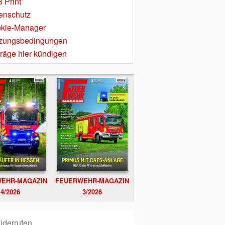
 Print
enschutz
kie-Manager
zungsbedingungen
träge hier kündigen
EHR-MAGAZIN
FEUERWEHR-MAGAZIN
4/2026
3/2026
iderrufen