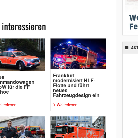
 interessieren
AK
Frankfurt
ue
modernisiert HLF-
mmandowagen
Flotte und führt
W für die FF
neues
ehoe
Fahrzeugdesign ein
iterlesen
Weiterlesen