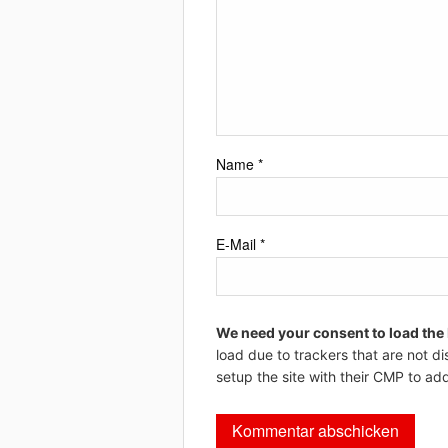
Name
*
E-Mail
*
We need your consent to load the
load due to trackers that are not di
setup the site with their CMP to add