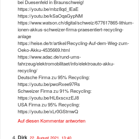
bei Duesenfeld in Braunschweig!
https://youtu.be/mbz8qd_lEaE
https://youtu.be/kSaOqaGypNM
https://www.watson.ch/digital/schweiz/677617865-lithium-
ionen-akkus-schweizer-firma-praesentiert-recycling-
anlage
https://heise.de/tr/artikel/Recycling-Auf-dem-Weg-zum-
Oeko-Akku-4535669.html
https://www.adac.de/rund-ums-
fahrzeug/elektromobilitaet/info/elektroauto-akku-
recycling/
Deutsche Firma zu 95% Recycling:
https://youtu.be/pwoRxee97Rs
Schweizer Firma zu 91% Recycling:
https://youtu.be/HL6xscxzEJ8
USA Firma zu 95% Recycling:
https://youtu.be/xLr0GStrnwQ
Auf diesen Kommentar antworten
Dirk
22. August 2021, 13:40