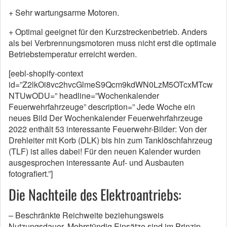
+ Sehr wartungsarme Motoren.
+ Optimal geeignet für den Kurzstreckenbetrieb. Anders
als bei Verbrennungsmotoren muss nicht erst die optimale
Betriebstemperatur erreicht werden.
[eebl-shopify-context
id=”Z2lkOi8vc2hvcGlmeS9Qcm9kdWN0LzM5OTcxMTcw
NTUwODU=” headline=”Wochenkalender
Feuerwehrfahrzeuge” description=” Jede Woche ein
neues Bild Der Wochenkalender Feuerwehrfahrzeuge
2022 enthält 53 interessante Feuerwehr-Bilder: Von der
Drehleiter mit Korb (DLK) bis hin zum Tanklöschfahrzeug
(TLF) ist alles dabei! Für den neuen Kalender wurden
ausgesprochen interessante Auf- und Ausbauten
fotografiert.”]
Die Nachteile des Elektroantriebs:
– Beschränkte Reichweite beziehungsweis
Nutzungsdauer. Mehrstündig Einsätze sind im Prinzip