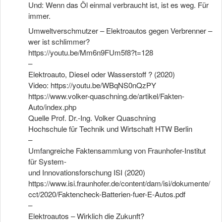
Und: Wenn das Öl einmal verbraucht ist, ist es weg. Für
immer.
Umweltverschmutzer – Elektroautos gegen Verbrenner –
wer ist schlimmer?
https://youtu.be/Mm6n9FUm5f8?t=128
–
Elektroauto, Diesel oder Wasserstoff ? (2020)
Video:
https://youtu.be/WBqNS0nQzPY
https://www.volker-quaschning.de/artikel/Fakten-
Auto/index.php
Quelle Prof. Dr.-Ing. Volker Quaschning
Hochschule für Technik und Wirtschaft HTW Berlin
–
Umfangreiche Faktensammlung von Fraunhofer-Institut
für System-
und Innovationsforschung ISI (2020)
https://www.isi.fraunhofer.de/content/dam/isi/dokumente/
cct/2020/Faktencheck-Batterien-fuer-E-Autos.pdf
–
Elektroautos – Wirklich die Zukunft?