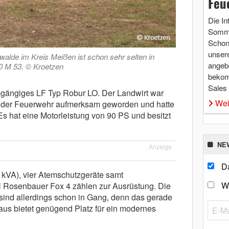
Feu
Die In
Somme
Schon 
unsere
walde im Kreis Meißen ist schon sehr selten in
angebo
0 M 53. © Kroetzen
bekom
Sales
abgängiges LF Typ Robur LO. Der Landwirt war
Wei
lder Feuerwehr aufmerksam geworden und hatte
s hat eine Motorleistung von 90 PS und besitzt
NE
Anzeige
Da
 kVA), vier Atemschutzgeräte samt
W
 Rosenbauer Fox 4 zählen zur Ausrüstung. Die
sind allerdings schon in Gang, denn das gerade
aus bietet genügend Platz für ein modernes