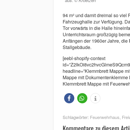
aus. © Kroetzen
94 m² und damit dreimal so viel 
Fahrzeughalle zur Verfügung. Da
Tor vorwärts in die Halle hineinfa
Unterrichtsraum großzügig bem
Anfängen der 1960er Jahre, die
Stallgebäude.
[eebl-shopify-context
id=”Z2lkOi8vc2hvcGlmeS9Qc
headline=”Klemmbrett Mappe mit
Mappe mit Dokumentenklemme D
Klemmbrett Mappe mit Feuerwehr M
Schlagwörter:
Feuerwehrhaus
,
Frei
Kommentare zu diesem Arti