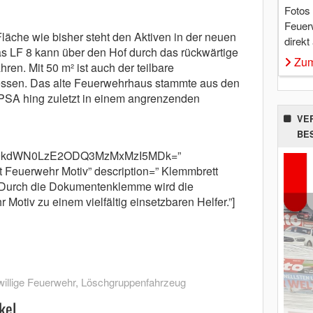
Fotos
Feuer
Fläche wie bisher steht den Aktiven in der neuen
direkt
s LF 8 kann über den Hof durch das rückwärtige
Zum
hren. Mit 50 m² ist auch der teilbare
essen. Das alte Feuerwehrhaus stammte aus den
 PSA hing zuletzt in einem angrenzenden
VE
BE
m9kdWN0LzE2ODQ3MzMxMzI5MDk=”
 Feuerwehr Motiv” description=” Klemmbrett
urch die Dokumentenklemme wird die
otiv zu einem vielfältig einsetzbaren Helfer.”]
willige Feuerwehr
,
Löschgruppenfahrzeug
kel