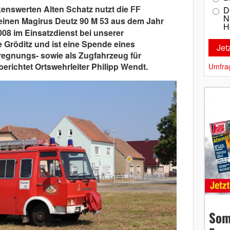
enswerten Alten Schatz nutzt die
D
FF
N
 einen Magirus Deutz 90 M 53 aus dem Jahr
H
2008 im Einsatzdienst bei unserer
 Gröditz und ist eine Spende eines
eregnungs- sowie als Zugfahrzeug für
berichtet Ortswehrleiter Philipp Wendt.
Umfra
Som