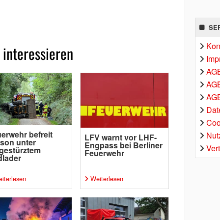
SE
Kon
 interessieren
Imp
AG
AGB
AGB
Dat
Coo
erwehr befreit
Nut
LFV warnt vor LHF-
son unter
Engpass bei Berliner
Ver
gestürztem
Feuerwehr
lader
iterlesen
Weiterlesen