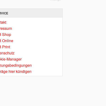
RVICE
takt
ressum
B Shop
 Online
 Print
enschutz
kie-Manager
zungsbedingungen
träge hier kündigen