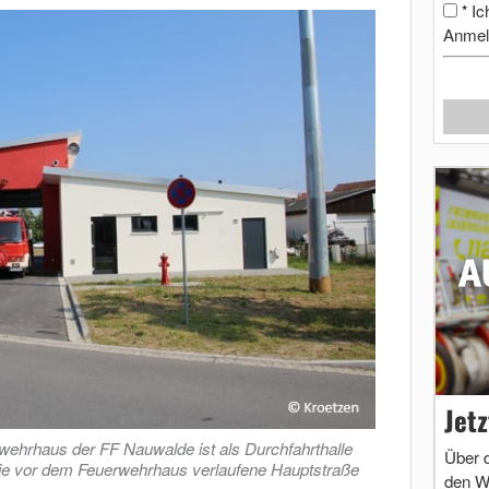
Ic
*
Anmel
Jet
wehrhaus der FF Nauwalde ist als Durchfahrthalle
Über 
 die vor dem Feuerwehrhaus verlaufene Hauptstraße
den W