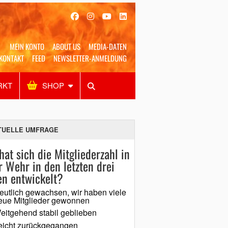
MEIN KONTO
ABOUT US
MEDIA-DATEN
KONTAKT
FEED
NEWSLETTER-ANMELDUNG
RKT
SHOP
Alles
Shop
SUCHEN
TUELLE UMFRAGE
hat sich die Mitgliederzahl in
r Wehr in den letzten drei
en entwickelt?
eutlich gewachsen, wir haben viele
eue Mitglieder gewonnen
eitgehend stabil geblieben
eicht zurückgegangen