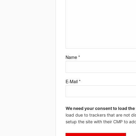
Name
*
E-Mail
*
We need your consent to load the
load due to trackers that are not di
setup the site with their CMP to add