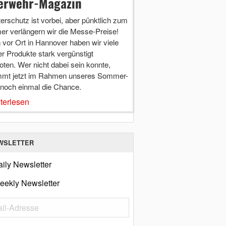
erwehr-Magazin
terschutz ist vorbei, aber pünktlich zum
r verlängern wir die Messe-Preise!
vor Ort in Hannover haben wir viele
r Produkte stark vergünstigt
ten. Wer nicht dabei sein konnte,
mt jetzt im Rahmen unseres Sommer-
 noch einmal die Chance.
terlesen
WSLETTER
ily Newsletter
eekly Newsletter