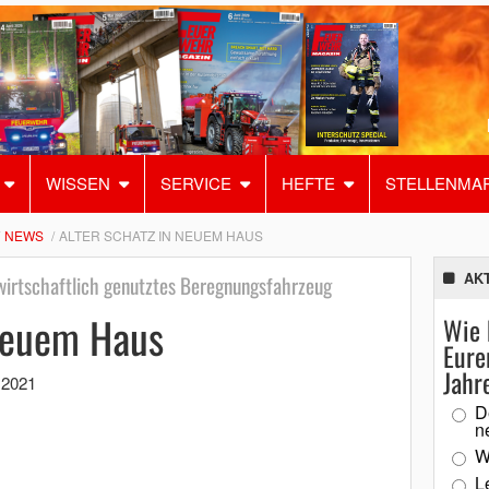
WISSEN
SERVICE
HEFTE
STELLENMA
NEWS
ALTER SCHATZ IN NEUEM HAUS
AK
dwirtschaftlich genutztes Beregnungsfahrzeug
 neuem Haus
Wie 
Eure
Jahr
 2021
D
n
W
L