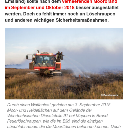
Emsland) sollte nach dem
verheerenden Moorbrand
im September und Oktober 2018
besser ausgestattet
werden. Doch es fehlt immer noch an Löschraupen
und anderen wichtigen Sicherheitsmaßnahmen.
Durch einen Waffentest gerieten am 3. September 2018
Moor- und Heideflächen auf dem Gelände der
Wehrtechnischen Dienststelle 91 bei Meppen in Brand.
Feuerlöschraupen, wie die im Bild, sind die einzigen
Löschfahrzeuge, die die Moorflächen befahren können. Doch