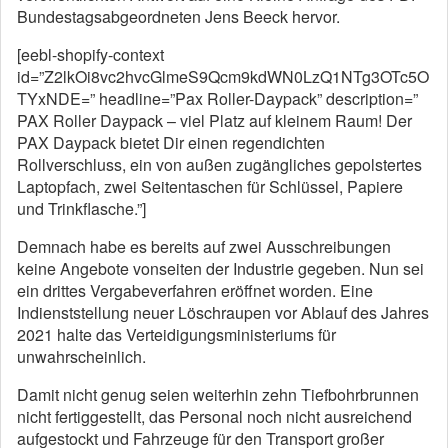
Bundestagsabgeordneten Jens Beeck hervor.
[eebl-shopify-context
id=”Z2lkOi8vc2hvcGlmeS9Qcm9kdWN0LzQ1NTg3OTc5O
TYxNDE=” headline=”Pax Roller-Daypack” description=”
PAX Roller Daypack – viel Platz auf kleinem Raum! Der
PAX Daypack bietet Dir einen regendichten
Rollverschluss, ein von außen zugängliches gepolstertes
Laptopfach, zwei Seitentaschen für Schlüssel, Papiere
und Trinkflasche.”]
Demnach habe es bereits auf zwei Ausschreibungen
keine Angebote vonseiten der Industrie gegeben. Nun sei
ein drittes Vergabeverfahren eröffnet worden. Eine
Indienststellung neuer Löschraupen vor Ablauf des Jahres
2021 halte das Verteidigungsministeriums für
unwahrscheinlich.
Damit nicht genug seien weiterhin zehn Tiefbohrbrunnen
nicht fertiggestellt, das Personal noch nicht ausreichend
aufgestockt und Fahrzeuge für den Transport großer