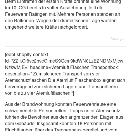
Beim Eintreffen der ersten Kräfte brannte eine Wohnung
im 10. OG bereits in voller Ausdehnung, teilt die
Feuerwehr Ratingen mit. Mehrere Personen standen an
den Balkonen. Wegen der dramatischen Lage wurden
umgehend weitere Kräfte nachgefordert.
Anzeige
[eebl-shopify-context
id=”Z2lkOi8vc2hvcGlmeS9Qcm9kdWN0LzE2NDMxMjcw
NzkwMjE=” headline=”Atemluft Flaschen Transportbox”
description=” Zum sicheren Transport von vier
Atemschutzflaschen Die Atemluft Flaschenbox eignet sich
hervorragend zum sicheren Lagern und Transportieren
von bis zu vier Atemluftflaschen.”]
Aus der Brandwohnung konnten Feuerwehrleute eine
schwerverletzte Person retten. Trupps unter Atemschutz
führten die Bewohner aus den angrenzenden Etagen aus
dem Gebäude. Insgesamt konnten 16 Personen mit
Fluchthauben über das Treppenhaus gerettet und vom