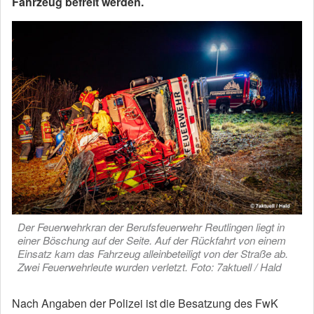
Fahrzeug befreit werden.
Der Feuerwehrkran der Berufsfeuerwehr Reutlingen liegt in
einer Böschung auf der Seite. Auf der Rückfahrt von einem
Einsatz kam das Fahrzeug alleinbeteiligt von der Straße ab.
Zwei Feuerwehrleute wurden verletzt. Foto: 7aktuell / Hald
Nach Angaben der Polizei ist die Besatzung des FwK