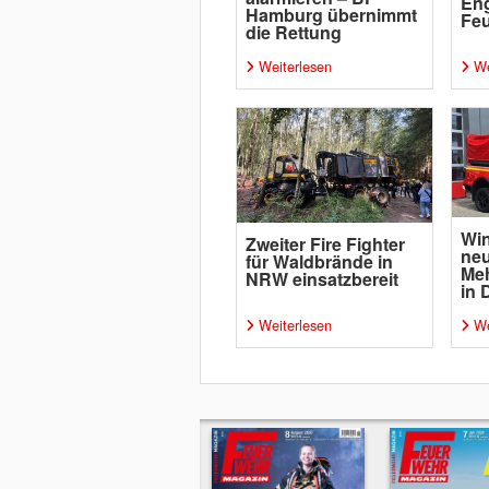
Eng
Hamburg übernimmt
Fe
die Rettung
Weiterlesen
We
Win
Zweiter Fire Fighter
ne
für Waldbrände in
Me
NRW einsatzbereit
in 
Weiterlesen
We