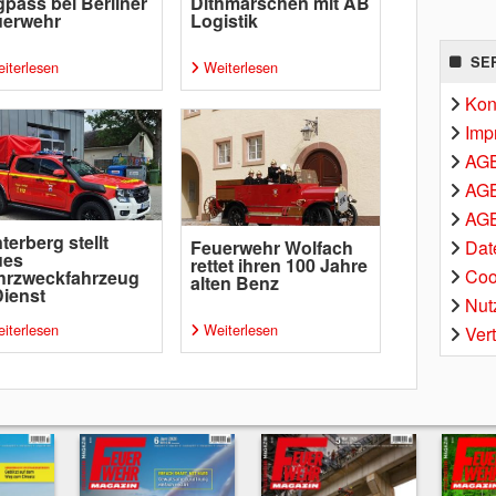
pass bei Berliner
Dithmarschen mit AB
uerwehr
Logistik
SE
iterlesen
Weiterlesen
Kon
Imp
AG
AGB
AGB
terberg stellt
Dat
Feuerwehr Wolfach
ues
rettet ihren 100 Jahre
Coo
hrzweckfahrzeug
alten Benz
Dienst
Nut
iterlesen
Weiterlesen
Ver