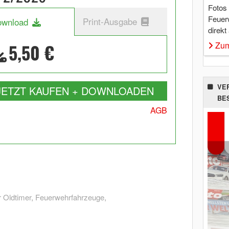
Fotos
Feuer
Print-Ausgabe
ownload
direkt
Zum
5,50 €
VE
JETZT KAUFEN + DOWNLOADEN
BE
AGB
 Oldtimer
,
Feuerwehrfahrzeuge
,