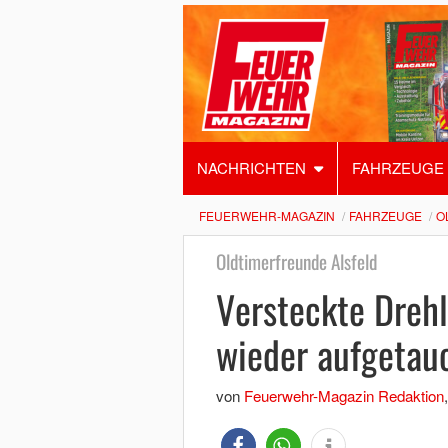
NACHRICHTEN
FAHRZEUGE
FEUERWEHR-MAGAZIN
FAHRZEUGE
O
Oldtimerfreunde Alsfeld
Versteckte Drehl
wieder aufgetau
von
Feuerwehr-Magazin Redaktion