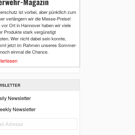
erwehr-Magazin
terschutz ist vorbei, aber pünktlich zum
r verlängern wir die Messe-Preise!
vor Ort in Hannover haben wir viele
r Produkte stark vergünstigt
ten. Wer nicht dabei sein konnte,
mt jetzt im Rahmen unseres Sommer-
 noch einmal die Chance.
terlesen
WSLETTER
ily Newsletter
eekly Newsletter