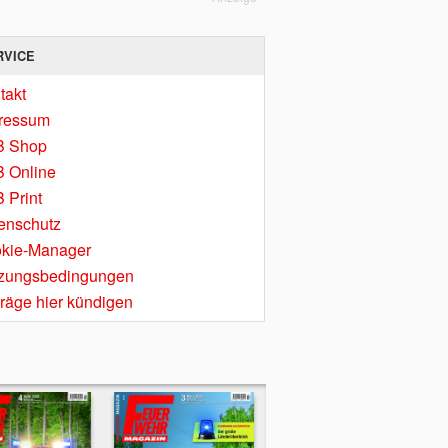
RVICE
takt
ressum
B Shop
 Online
 Print
enschutz
kie-Manager
zungsbedingungen
träge hier kündigen