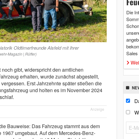
Feu
Die In
Somme
Schon 
unsere
angebo
bekom
storik Oldtimerfreunde Alsfeld mit ihrer
Sales
wehr-Magazin | Rüffer)
Wei
 noch gibt, widerspricht den amtlichen
ahrzeug erhalten, wurde zunächst abgestellt,
 vergessen. Erst Jahrzehnte später stießen die
NE
tungsfahrzeug und holten es im November 2024
chlaf.
Da
Anzeige
W
 die Bauweise: Das Fahrzeug stammt aus dem
e 1967 umgebaut. Auf dem Mercedes-Benz-