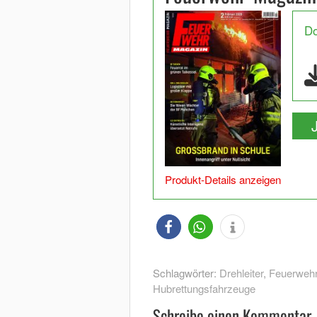
D
Produkt-Details anzeigen
Schlagwörter:
Drehleiter
,
Feuerwehr
Hubrettungsfahrzeuge
Schreibe einen Kommentar