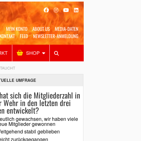
MEIN KONTO
ABOUT US
MEDIA-DATEN
KONTAKT
FEED
NEWSLETTER-ANMELDUNG
RKT
SHOP
Alles
Shop
SUCHEN
ETAUCHT
TUELLE UMFRAGE
hat sich die Mitgliederzahl in
r Wehr in den letzten drei
en entwickelt?
eutlich gewachsen, wir haben viele
eue Mitglieder gewonnen
eitgehend stabil geblieben
eicht zurückgegangen