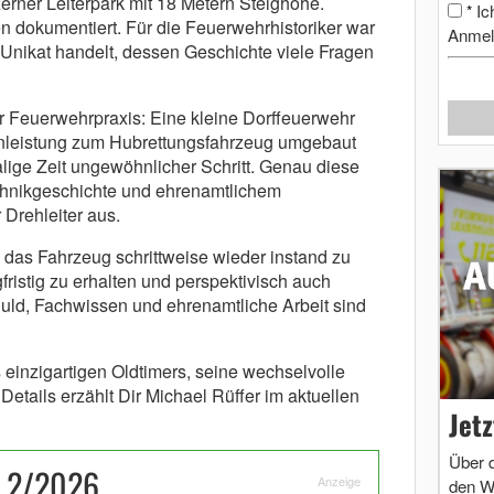
zerner Leiterpark mit 18 Metern Steighöhe.
Ic
*
n dokumentiert. Für die Feuerwehrhistoriker war
Anmel
n Unikat handelt, dessen Geschichte viele Fragen
 Feuerwehrpraxis: Eine kleine Dorffeuerwehr
enleistung zum Hubrettungsfahrzeug umgebaut
alige Zeit ungewöhnlicher Schritt. Genau diese
chnikgeschichte und ehrenamtlichem
Drehleiter aus.
n, das Fahrzeug schrittweise wieder instand zu
gfristig zu erhalten und perspektivisch auch
duld, Fachwissen und ehrenamtliche Arbeit sind
 einzigartigen Oldtimers, seine wechselvolle
Details erzählt Dir Michael Rüffer im aktuellen
Jet
Über 
n 2/2026
Anzeige
den W