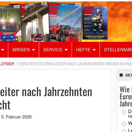
WISSEN
SERVICE
HEFTE
STELLENMA
LDTIMER
VERSTECKTE DREHLEITER NACH JAHRZEHNTEN WIEDER AUFG
AK
eiter nach Jahrzehnten
Wie 
Eure
cht
Jahr
D
n
,
5. Februar 2026
W
L