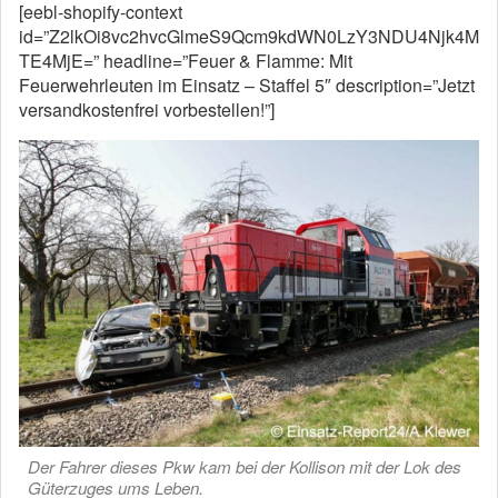
[eebl-shopify-context
id=”Z2lkOi8vc2hvcGlmeS9Qcm9kdWN0LzY3NDU4Njk4M
TE4MjE=” headline=”Feuer & Flamme: Mit
Feuerwehrleuten im Einsatz – Staffel 5″ description=”Jetzt
versandkostenfrei vorbestellen!”]
Der Fahrer dieses Pkw kam bei der Kollison mit der Lok des
Güterzuges ums Leben.