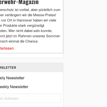
erwehr-Magazin
terschutz ist vorbei, aber pünktlich zum
r verlängern wir die Messe-Preise!
vor Ort in Hannover haben wir viele
r Produkte stark vergünstigt
ten. Wer nicht dabei sein konnte,
mt jetzt im Rahmen unseres Sommer-
 noch einmal die Chance.
terlesen
WSLETTER
ily Newsletter
eekly Newsletter