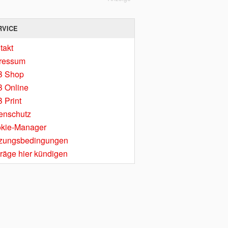
RVICE
takt
ressum
B Shop
 Online
 Print
enschutz
kie-Manager
zungsbedingungen
träge hier kündigen