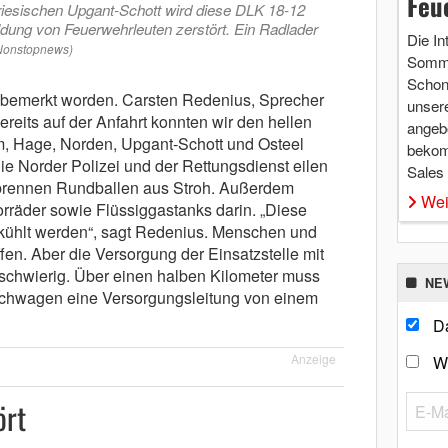
Feu
iesischen Upgant-Schott wird diese DLK 18-12
dung von Feuerwehrleuten zerstört. Ein Radlader
Die In
 Nonstopnews)
Somme
Schon 
bemerkt worden. Carsten Redenius, Sprecher
unsere
eits auf der Anfahrt konnten wir den hellen
angebo
, Hage, Norden, Upgant-Schott und Osteel
bekom
e Norder Polizei und der Rettungsdienst eilen
Sales
 brennen Rundballen aus Stroh. Außerdem
Wei
räder sowie Flüssiggastanks darin. „Diese
kühlt werden“, sagt Redenius. Menschen und
fen. Aber die Versorgung der Einsatzstelle mit
 schwierig. Über einen halben Kilometer muss
NE
chwagen eine Versorgungsleitung von einem
Da
Anzeige
W
ört