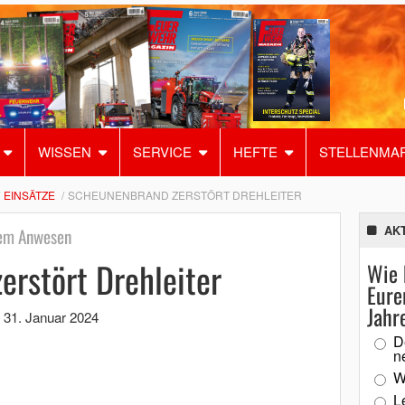
WISSEN
SERVICE
HEFTE
STELLENMA
EINSÄTZE
SCHEUNENBRAND ZERSTÖRT DREHLEITER
AK
hem Anwesen
rstört Drehleiter
Wie 
Eure
Jahr
,
31. Januar 2024
D
n
W
L