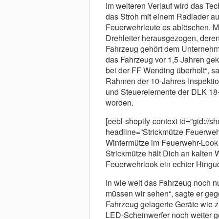
Im weiteren Verlauf wird das Te
das Stroh mit einem Radlader aus
Feuerwehrleute es ablöschen. M
Drehleiter herausgezogen, deren
Fahrzeug gehört dem Unternehme
das Fahrzeug vor 1,5 Jahren gek
bei der FF Wending überholt“, 
Rahmen der 10-Jahres-Inspektion
und Steuerelemente der DLK 18-1
worden.
[eebl-shopify-context id=”gid://
headline=”Strickmütze Feuerwehr
Wintermütze im Feuerwehr-Look J
Strickmütze hält Dich an kalten
Feuerwehrlook ein echter Hinguc
In wie weit das Fahrzeug noch n
müssen wir sehen“, sagte er ge
Fahrzeug gelagerte Geräte wie z
LED-Scheinwerfer noch weiter gen