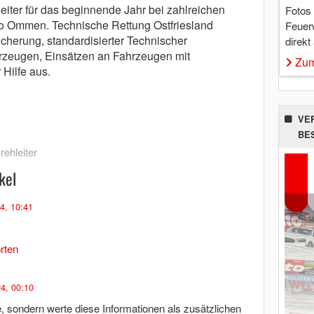
leiter für das beginnende Jahr bei zahlreichen
Fotos
so Ommen. Technische Rettung Ostfriesland
Feuer
icherung, standardisierter Technischer
direkt
hrzeugen, Einsätzen an Fahrzeugen mit
Zum
 Hilfe aus.
VE
BE
rehleiter
kel
4, 10:41
rten
4, 00:10
, sondern werte diese Informationen als zusätzlichen