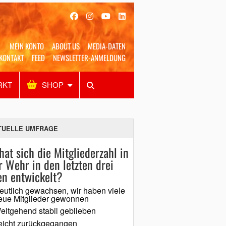
MEIN KONTO
ABOUT US
MEDIA-DATEN
KONTAKT
FEED
NEWSLETTER-ANMELDUNG
RKT
SHOP
Alles
Shop
SUCHEN
TUELLE UMFRAGE
hat sich die Mitgliederzahl in
r Wehr in den letzten drei
en entwickelt?
eutlich gewachsen, wir haben viele
eue Mitglieder gewonnen
eitgehend stabil geblieben
eicht zurückgegangen