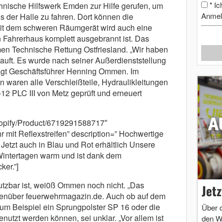
Ic
chnische Hilfswerk Emden zur Hilfe gerufen, um
*
Anmel
 der Halle zu fahren. Dort können die
it dem schweren Räumgerät wird auch eine
 Fahrerhaus komplett ausgebrannt ist. Das
n Technische Rettung Ostfriesland. „Wir haben
auft. Es wurde nach seiner Außerdienststellung
sagt Geschäftsführer Henning Ommen. Im
 waren alle Verschleißteile, Hydraulikleitungen
2 PLC III von Metz geprüft und erneuert
shopify/Product/6719291588717″
 mit Reflexstreifen” description=” Hochwertige
etzt auch in Blau und Rot erhältlich Unsere
 Wintertagen warm und ist dank dem
ker.”]
utzbar ist, wei0ß Ommen noch nicht. „Das
Jet
genüber feuerwehrmagazin.de. Auch ob auf dem
um Beispiel ein Sprungpolster SP 16 oder die
Über 
utzt werden können, sei unklar. „Vor allem ist
den W