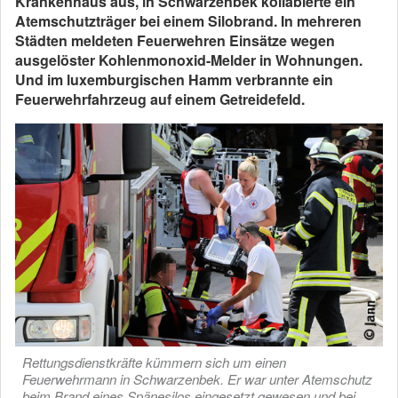
Krankenhaus aus, in Schwarzenbek kollabierte ein
Atemschutzträger bei einem Silobrand. In mehreren
Städten meldeten Feuerwehren Einsätze wegen
ausgelöster Kohlenmonoxid-Melder in Wohnungen.
Und im luxemburgischen Hamm verbrannte ein
Feuerwehrfahrzeug auf einem Getreidefeld.
Rettungsdienstkräfte kümmern sich um einen
Feuerwehrmann in Schwarzenbek. Er war unter Atemschutz
beim Brand eines Spänesilos eingesetzt gewesen und bei