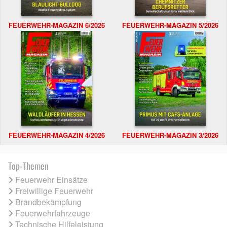
FEUERWEHR-MAGAZIN 6/2026
FEUERWEHR-MAGAZIN 5/2026
FEUERWEHR-MAGAZIN 4/2026
FEUERWEHR-MAGAZIN 3/2026
Top-Themen
Feuerwehr Einsätze
Freiwillige Feuerwehr
Brandbekämpfung
Feuerwehrfahrzeuge
Technische Hilfeleistung