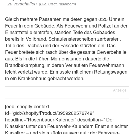
zu verschaffen.
(Bild: Stadt Paderborn)
Gleich mehrere Passanten meldeten gegen 0:25 Uhr ein
Feuer in dem Gebäude. Als Feuerwehr und Polizei an der
Einsatzstelle eintrafen, standen Teile des Gebäudes
bereits in Vollbrand. Schaufensterscheiben zerbarsten,
Teile des Daches und der Fassade stürzten ein. Das
Feuer breitete sich rasch über die gesamte Gewerbehalle
aus. Bis in die frühen Morgenstunden dauerte die
Brandbekämpfung, in deren Verlauf ein Feuerwehrmann
leicht verletzt wurde. Er musste mit einem Rettungswagen
in ein Krankenhaus gebracht werden.
Anzeige
[eebl-shopify-context
id=”gid://shopify/Product/3959262576749″
headline=”Rosenbauer-Kalender” description=” Der
Klassiker unter den Feuerwehr-Kalendern Er ist ein echter
Klassiker – und stets zügig ausverkauft: der Fahrzeug-