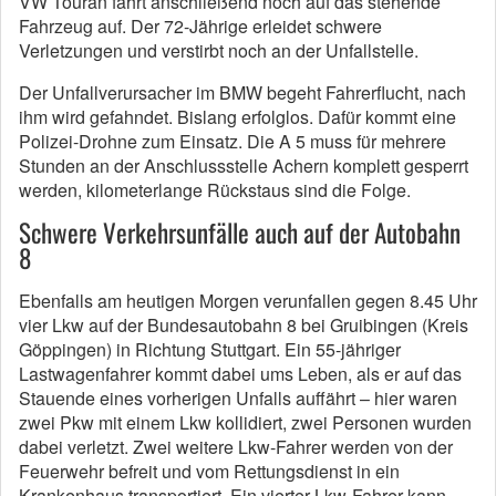
VW Touran fährt anschließend noch auf das stehende
Fahrzeug auf. Der 72-Jährige erleidet schwere
Verletzungen und verstirbt noch an der Unfallstelle.
Der Unfallverursacher im BMW begeht Fahrerflucht, nach
ihm wird gefahndet. Bislang erfolglos. Dafür kommt eine
Polizei-Drohne zum Einsatz. Die A 5 muss für mehrere
Stunden an der Anschlussstelle Achern komplett gesperrt
werden, kilometerlange Rückstaus sind die Folge.
Schwere Verkehrsunfälle auch auf der Autobahn
8
Ebenfalls am heutigen Morgen verunfallen gegen 8.45 Uhr
vier Lkw auf der Bundesautobahn 8 bei Gruibingen (Kreis
Göppingen) in Richtung Stuttgart. Ein 55-jähriger
Lastwagenfahrer kommt dabei ums Leben, als er auf das
Stauende eines vorherigen Unfalls auffährt – hier waren
zwei Pkw mit einem Lkw kollidiert, zwei Personen wurden
dabei verletzt. Zwei weitere Lkw-Fahrer werden von der
Feuerwehr befreit und vom Rettungsdienst in ein
Krankenhaus transportiert. Ein vierter Lkw-Fahrer kann