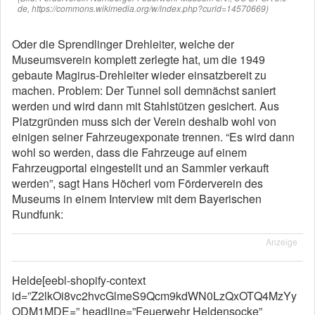
de, https://commons.wikimedia.org/w/index.php?curid=14570669)
Oder die Sprendlinger Drehleiter, welche der
Museumsverein komplett zerlegte hat, um die 1949
gebaute Magirus-Drehleiter wieder einsatzbereit zu
machen. Problem: Der Tunnel soll demnächst saniert
werden und wird dann mit Stahlstützen gesichert. Aus
Platzgründen muss sich der Verein deshalb wohl von
einigen seiner Fahrzeugexponate trennen. “Es wird dann
wohl so werden, dass die Fahrzeuge auf einem
Fahrzeugportal eingestellt und an Sammler verkauft
werden”, sagt Hans Höcherl vom Förderverein des
Museums in einem Interview mit dem Bayerischen
Rundfunk:
Anzeige
Helde[eebl-shopify-context
id=”Z2lkOi8vc2hvcGlmeS9Qcm9kdWN0LzQxOTQ4MzYy
ODM1MDE=” headline=”Feuerwehr Heldensocke”