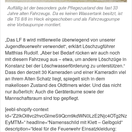
Auffällig ist der besonders gute Pflegezustand des fast 33
Jahre alten Fahrzeugs. Da es keinen Wassertank besitzt, ist
die TS 8/8 im Heck eingeschoben und als Fahrzeugpumpe
eine Vorbaupumpe montiert.
„Das LF 8 wird mittlerweile überwiegend von unserer
Jugendfeuerwehr verwendet“, erklärt Löschzugführer
Matthias Rudolf. „Aber bei Bedarf rücken wir auch noch
mit diesem Fahrzeug aus – etwa, um andere Löschzüge in
Konstanz bei der Löschwasserförderung zu unterstützen.“
Dass den derzeit 30 Kameraden und einer Kameradin viel
an ihrem Alten Schatz liegt, spiegelt sich in dem
makellosen Zustand des Oldtimers wider. Und das nicht
nur äußerlich: Auch die Geräteräume sowie der
Mannschaftsraum sind top gepflegt.
[eebl-shopify-context
id=”Z2lkOi8vc2hvcGlmeS9Qcm9kdWN0LzE2Njc4OTg2Nz
EyMTM=” headline=”Namensschild mit Klett – Gelbgold”
description=”Ideal für die Feuerwehr Einsatzkleidung: