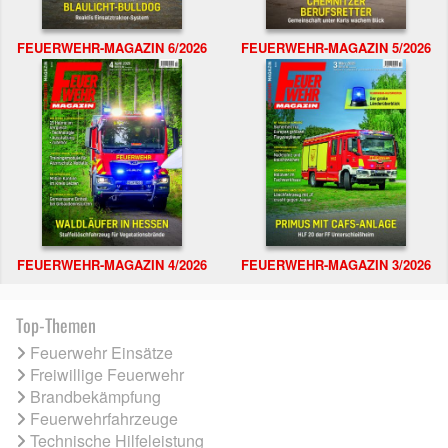
FEUERWEHR-MAGAZIN 6/2026
FEUERWEHR-MAGAZIN 5/2026
FEUERWEHR-MAGAZIN 4/2026
FEUERWEHR-MAGAZIN 3/2026
Top-Themen
Feuerwehr Einsätze
Freiwillige Feuerwehr
Brandbekämpfung
Feuerwehrfahrzeuge
Technische Hilfeleistung