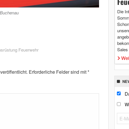
Feu
Die In
 Buchenau
Somme
Schon 
unsere
angebo
bekom
Sales
usrüstung Feuerwehr
Wei
eröffentlicht.
Erforderliche Felder sind mit
*
NE
Da
W