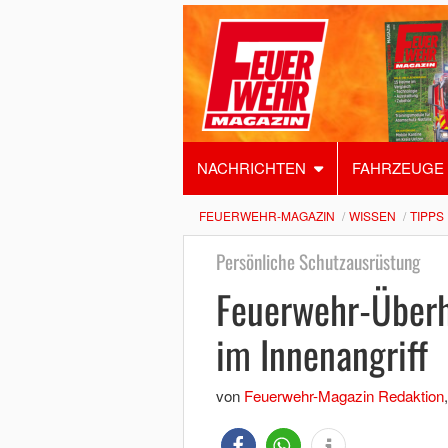
NACHRICHTEN
FAHRZEUGE
FEUERWEHR-MAGAZIN
WISSEN
TIPPS
Persönliche Schutzausrüstung
Feuerwehr-Überh
im Innenangriff
von
Feuerwehr-Magazin Redaktion