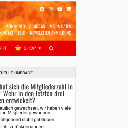
MEIN KONTO
ABOUT US
MEDIA-DATEN
KONTAKT
FEED
NEWSLETTER-ANMELDUNG
RKT
SHOP
Alles
Shop
SUCHEN
TUELLE UMFRAGE
hat sich die Mitgliederzahl in
r Wehr in den letzten drei
en entwickelt?
eutlich gewachsen, wir haben viele
eue Mitglieder gewonnen
eitgehend stabil geblieben
eicht zurückgegangen