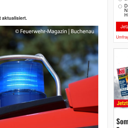
D
N
H
 aktualisiert.
Umfra
Som