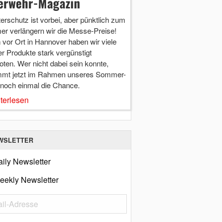
erwehr-Magazin
terschutz ist vorbei, aber pünktlich zum
r verlängern wir die Messe-Preise!
vor Ort in Hannover haben wir viele
r Produkte stark vergünstigt
ten. Wer nicht dabei sein konnte,
mt jetzt im Rahmen unseres Sommer-
 noch einmal die Chance.
terlesen
WSLETTER
ily Newsletter
eekly Newsletter