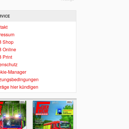
RVICE
takt
ressum
B Shop
 Online
 Print
enschutz
kie-Manager
zungsbedingungen
träge hier kündigen