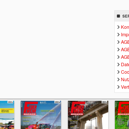
SE
Kon
Imp
AG
AGB
AGB
Dat
Coo
Nut
Ver