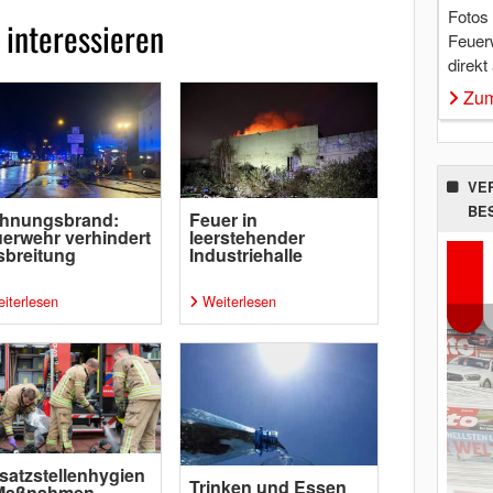
Fotos
 interessieren
Feuer
direkt
Zum
VE
BE
hnungsbrand:
Feuer in
erwehr verhindert
leerstehender
breitung
Industriehalle
iterlesen
Weiterlesen
satzstellenhygien
Trinken und Essen
 Maßnahmen