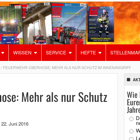
WISSEN
SERVICE
HEFTE
STELLENMA
FEUERWEHR-ÜBERHOSE: MEHR ALS NUR SCHUTZ IM INNENANGRIFF
AK
ose: Mehr als nur Schutz
Wie 
Eure
Jahr
D
n
,
22. Juni 2016
W
L