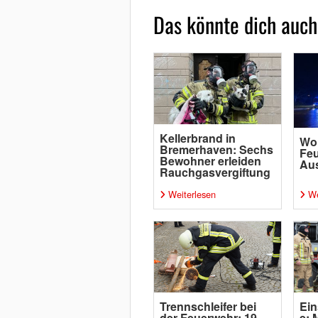
Das könnte dich auch
Kellerbrand in
Wo
Bremerhaven: Sechs
Feu
Bewohner erleiden
Aus
Rauchgasvergiftung
Weiterlesen
We
Trennschleifer bei
Ein
der Feuerwehr: 19
e: