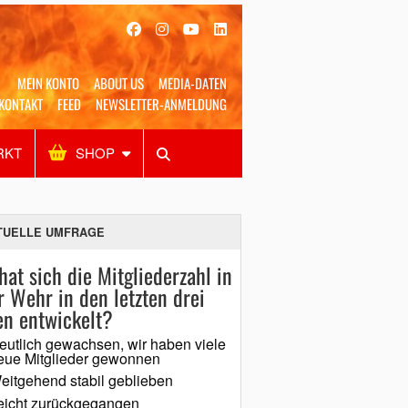
MEIN KONTO
ABOUT US
MEDIA-DATEN
KONTAKT
FEED
NEWSLETTER-ANMELDUNG
RKT
SHOP
Alles
Shop
SUCHEN
TUELLE UMFRAGE
hat sich die Mitgliederzahl in
r Wehr in den letzten drei
en entwickelt?
eutlich gewachsen, wir haben viele
eue Mitglieder gewonnen
eitgehend stabil geblieben
eicht zurückgegangen