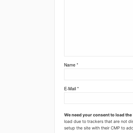
Name
*
E-Mail
*
We need your consent to load the
load due to trackers that are not di
setup the site with their CMP to add