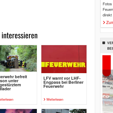
Fotos
Feuer
direkt
Zum
 interessieren
VE
BE
erwehr befreit
LFV warnt vor LHF-
son unter
Engpass bei Berliner
gestürztem
Feuerwehr
lader
iterlesen
Weiterlesen