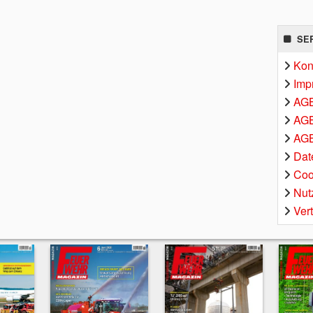
SE
Kon
Imp
AG
AGB
AGB
Dat
Coo
Nut
Ver