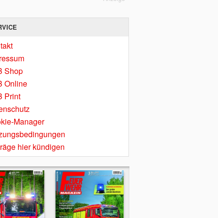
RVICE
takt
ressum
B Shop
 Online
 Print
enschutz
kie-Manager
zungsbedingungen
träge hier kündigen