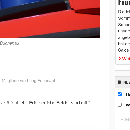
Feu
Die In
Somme
Schon 
unsere
angebo
 Buchenau
bekom
Sales
Wei
,
Mitgliederwerbung Feuerwehr
NE
Da
eröffentlicht.
Erforderliche Felder sind mit
*
W