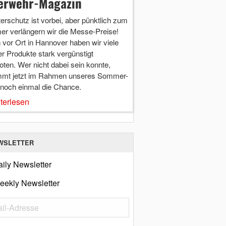
erwehr-Magazin
terschutz ist vorbei, aber pünktlich zum
r verlängern wir die Messe-Preise!
vor Ort in Hannover haben wir viele
r Produkte stark vergünstigt
ten. Wer nicht dabei sein konnte,
mt jetzt im Rahmen unseres Sommer-
 noch einmal die Chance.
terlesen
WSLETTER
ily Newsletter
eekly Newsletter