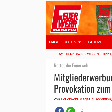
NACHRICHTEN
FAHRZEUGE
FEUERWEHR-MAGAZIN
WISSEN
TIPPS
Rettet die Feuerwehr
Mitgliederwerbu
Provokation zum 
von
Feuerwehr-Magazin Redaktion