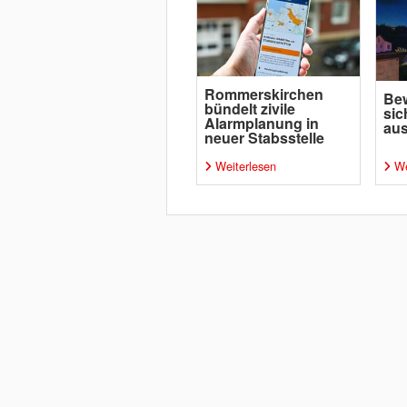
Rommerskirchen
Bew
bündelt zivile
sic
Alarmplanung in
aus
neuer Stabsstelle
Weiterlesen
We