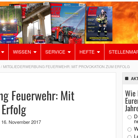
WISSEN
SERVICE
HEFTE
STELLENMA
MITGLIEDERWERBUNG FEUERWEHR: MIT PROVOKATION ZUM ERFOLG
AK
ng Feuerwehr: Mit
Wie 
Eure
Erfolg
Jahr
D
n
,
16. November 2017
W
L