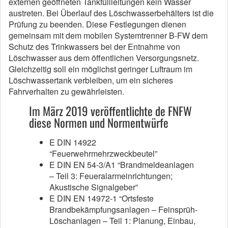
externen geöffneten Tankfüllleitungen kein Wasser
austreten. Bei Überlauf des Löschwasserbehälters ist die
Prüfung zu beenden. Diese Festlegungen dienen
gemeinsam mit dem mobilen Systemtrenner B-FW dem
Schutz des Trinkwassers bei der Entnahme von
Löschwasser aus dem öffentlichen Versorgungsnetz.
Gleichzeitig soll ein möglichst geringer Luftraum im
Löschwassertank verbleiben, um ein sicheres
Fahrverhalten zu gewährleisten.
Im März 2019 veröffentlichte de FNFW
diese Normen und Normentwürfe
E DIN 14922
“Feuerwehrmehrzweckbeutel”
E DIN EN 54-3/A1 “Brandmeldeanlagen
– Teil 3: Feueralarmeinrichtungen;
Akustische Signalgeber”
E DIN EN 14972-1 “Ortsfeste
Brandbekämpfungsanlagen – Feinsprüh-
Löschanlagen – Teil 1: Planung, Einbau,