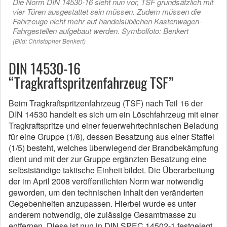
Die Norm DIN 14530-16 sieht nun vor, TSF grundsätzlich mit
vier Türen ausgestattet sein müssen. Zudem müssen die
Fahrzeuge nicht mehr auf handelsüblichen Kastenwagen-
Fahrgestellen aufgebaut werden. Symbolfoto: Benkert
(Bild: Christopher Benkert)
DIN 14530-16
“Tragkraftspritzenfahrzeug TSF”
Beim Tragkraftspritzenfahrzeug (TSF) nach Teil 16 der
DIN 14530 handelt es sich um ein Löschfahrzeug mit einer
Tragkraftspritze und einer feuerwehrtechnischen Beladung
für eine Gruppe (1/8), dessen Besatzung aus einer Staffel
(1/5) besteht, welches überwiegend der Brandbekämpfung
dient und mit der zur Gruppe ergänzten Besatzung eine
selbstständige taktische Einheit bildet. Die Überarbeitung
der im April 2008 veröffentlichten Norm war notwendig
geworden, um den technischen Inhalt den veränderten
Gegebenheiten anzupassen. Hierbei wurde es unter
anderem notwendig, die zulässige Gesamtmasse zu
entfernen. Diese ist nun in DIN SPEC 14502-1 festgelegt.