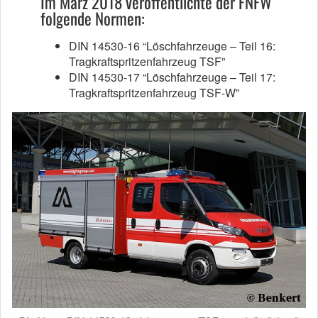
Im März 2018 veröffentlichte der FNFW
folgende Normen:
DIN 14530-16 “Löschfahrzeuge – Teil 16:
Tragkraftspritzenfahrzeug TSF”
DIN 14530-17 “Löschfahrzeuge – Teil 17:
Tragkraftspritzenfahrzeug TSF-W”