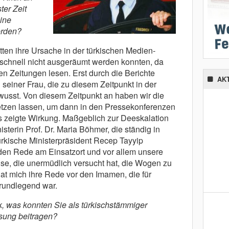
ter Zeit
ine
erden?
en ihre Ursache in der türkischen Medien-
 schnell nicht ausgeräumt werden konnten, da
en Zeitungen lesen. Erst durch die Berichte
AK
seiner Frau, die zu diesem Zeitpunkt in der
ewusst. Von diesem Zeitpunkt an haben wir die
etzen lassen, um dann in den Pressekonferenzen
s zeigte Wirkung. Maßgeblich zur Deeskalation
sterin Prof. Dr. Maria Böhmer, die ständig in
ürkische Ministerpräsident Recep Tayyip
den Rede am Einsatzort und vor allem unsere
se, die unermüdlich versucht hat, die Wogen zu
at mich ihre Rede vor den Imamen, die für
rundlegend war.
k, was konnten Sie als türkischstämmiger
sung beitragen?