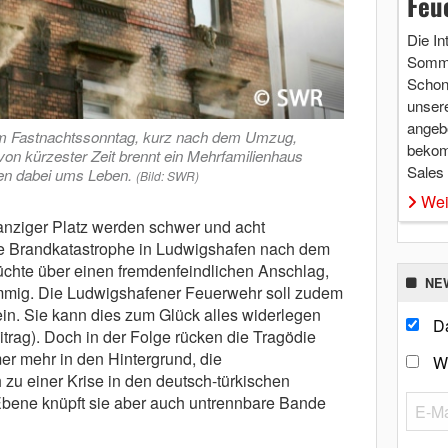
Feu
Die In
Somme
Schon 
unsere
angebo
Am Fastnachtssonntag, kurz nach dem Umzug,
bekom
von kürzester Zeit brennt ein Mehrfamilienhaus
Sales
en dabei ums Leben.
(Bild: SWR)
Wei
ziger Platz werden schwer und acht
ößte Brandkatastrophe in Ludwigshafen nach dem
rüchte über einen fremdenfeindlichen Anschlag,
NE
ämmig. Die Ludwigshafener Feuerwehr soll zudem
in. Sie kann dies zum Glück alles widerlegen
Da
itrag). Doch in der Folge rücken die Tragödie
er mehr in den Hintergrund, die
W
 zu einer Krise in den deutsch-türkischen
Ebene knüpft sie aber auch untrennbare Bande