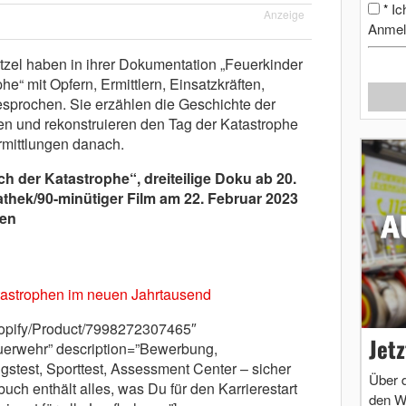
Ic
*
Anzeige
Anmel
zel haben in ihrer Dokumentation „Feuerkinder
e“ mit Opfern, Ermittlern, Einsatzkräften,
esprochen. Sie erzählen die Geschichte der
n und rekonstruieren den Tag der Katastrophe
rmittlungen danach.
h der Katastrophe“, dreiteilige Doku ab 20.
thek/90-minütiger Film am 22. Februar 2023
hen
tastrophen im neuen Jahrtausend
shopify/Product/7998272307465″
Jet
erwehr” description=”Bewerbung,
gstest, Sporttest, Assessment Center – sicher
Über 
h enthält alles, was Du für den Karrierestart
den W