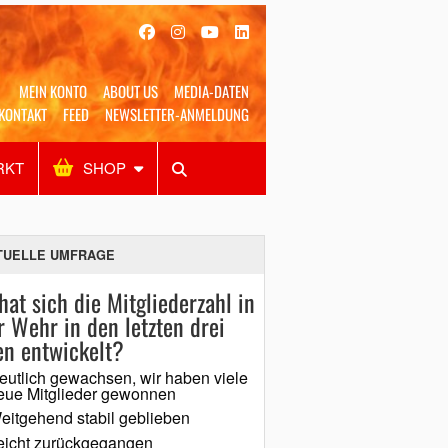
MEIN KONTO
ABOUT US
MEDIA-DATEN
KONTAKT
FEED
NEWSLETTER-ANMELDUNG
RKT
SHOP
Alles
Shop
SUCHEN
TUELLE UMFRAGE
hat sich die Mitgliederzahl in
r Wehr in den letzten drei
en entwickelt?
eutlich gewachsen, wir haben viele
eue Mitglieder gewonnen
eitgehend stabil geblieben
eicht zurückgegangen