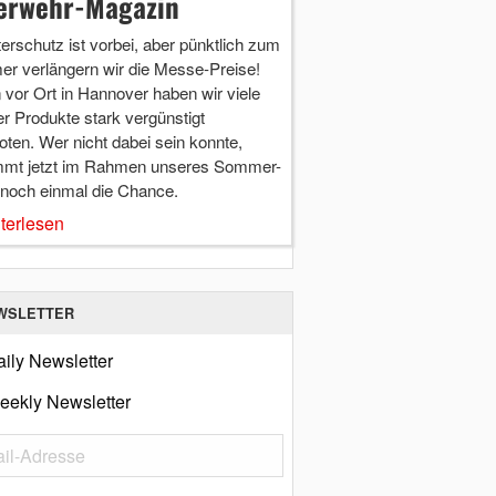
erwehr-Magazin
terschutz ist vorbei, aber pünktlich zum
r verlängern wir die Messe-Preise!
vor Ort in Hannover haben wir viele
r Produkte stark vergünstigt
ten. Wer nicht dabei sein konnte,
mt jetzt im Rahmen unseres Sommer-
 noch einmal die Chance.
terlesen
WSLETTER
ily Newsletter
eekly Newsletter