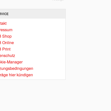
RVICE
takt
ressum
B Shop
 Online
 Print
enschutz
kie-Manager
zungsbedingungen
träge hier kündigen