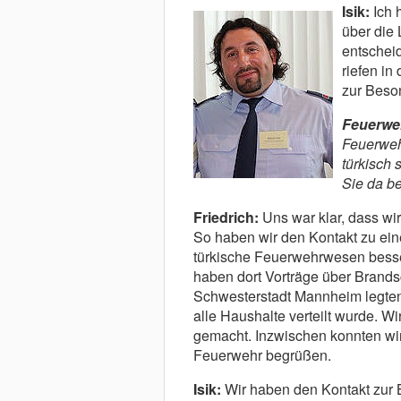
Isik:
Ich 
über die 
entschei
riefen i
zur Beso
Fe
uerwe
Feuerwehr
türkisch
Sie da be
Friedrich:
Uns war klar, dass wi
So haben wir den Kontakt zu ein
türkische Feuerwehrwesen besse
haben dort Vorträge über Brand
Schwesterstadt Mannheim legten 
alle Haushalte verteilt wurde. 
gemacht. Inzwischen konnten wir 
Feuerwehr begrüßen.
Isik:
Wir haben den Kontakt zur 