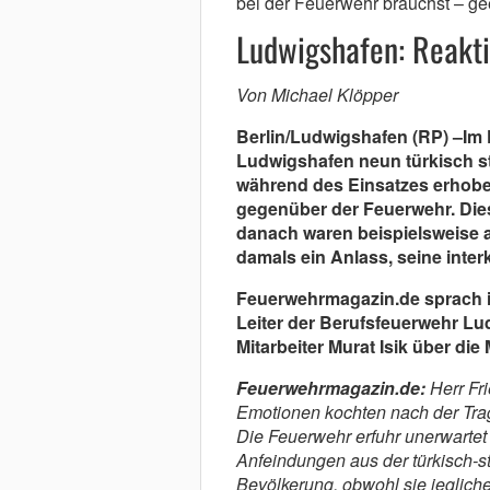
bei der Feuerwehr brauchst – gee
Ludwigshafen: Reakt
Von Michael Klöpper
Berlin/Ludwigshafen (RP) –Im 
Ludwigshafen neun türkisch 
während des Einsatzes erhobe
gegenüber der Feuerwehr. Dies
danach waren beispielsweise
damals ein Anlass, seine interk
Feuerwehrmagazin.de sprach i
Leiter der Berufsfeuerwehr Lu
Mitarbeiter Murat Isik über d
Feuerwehrmagazin.de:
Herr Fri
Emotionen kochten nach der Tra
Die Feuerwehr erfuhr unerwartet
Anfeindungen aus der türkisch-
Bevölkerung, obwohl sie jegliche