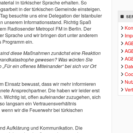
terial in türkischer Sprache erhalten. So
ungsarbeit in der türkischen Gemeinde einsteigen.
Tag besuchte uns eine Delegation der Istanbuler
SE
n unserem Informationsstand. Richtig Spaß
Kon
em Radiosender Metropol FM in Berlin. Der
her Sprache und wir bringen dort unter anderem
Imp
s Programm ein.
AG
AGB
 sind diese Maßnahmen zunächst eine Reaktion
AGB
 Brandkatastrophe gewesen? Was würden Sie
„Für ein offenes Miteinander“ bei sich vor Ort
Dat
Coo
Nut
 Einsatz bewusst, dass wir mehr informieren
Ver
nete Ansprechpartner. Die haben wir leider erst
 Wichtig ist, offen aufeinander zuzugehen, sich
 so langsam ein Vertrauensverhältnis
, wenn wir die Feuerwehr bei türkischen
sind Aufklärung und Kommunikation. Die