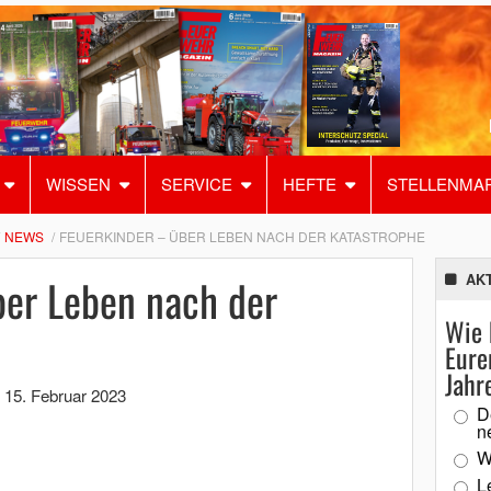
WISSEN
SERVICE
HEFTE
STELLENMA
NEWS
FEUERKINDER – ÜBER LEBEN NACH DER KATASTROPHE
ber Leben nach der
AK
Wie 
Eure
Jahr
,
15. Februar 2023
D
n
W
L