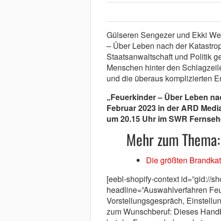
Gülseren Sengezer und Ekki Wet
– Über Leben nach der Katastroph
Staatsanwaltschaft und Politik g
Menschen hinter den Schlagzeile
und die überaus komplizierten E
„Feuerkinder – Über Leben nac
Februar 2023 in der ARD Media
um 20.15 Uhr im SWR Fernse
Mehr zum Thema:
Die größten Brandka
[eebl-shopify-context id=”gid://
headline=”Auswahlverfahren Feu
Vorstellungsgespräch, Einstellun
zum Wunschberuf: Dieses Handbuc