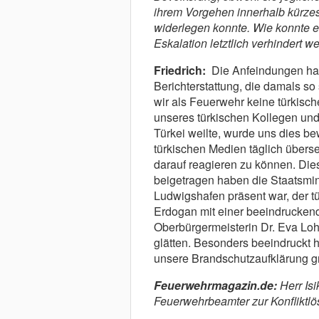
ihrem Vorgehen innerhalb kürzes
widerlegen konnte. Wie konnte e
Eskalation letztlich verhindert w
Friedrich:
Die Anfeindungen hatt
Berichterstattung, die damals so
wir als Feuerwehr keine türkisch
unseres türkischen Kollegen und 
Türkei weilte, wurde uns dies b
türkischen Medien täglich übers
darauf reagieren zu können. Die
beigetragen haben die Staatsmini
Ludwigshafen präsent war, der t
Erdogan mit einer beeindrucken
Oberbürgermeisterin Dr. Eva Loh
glätten. Besonders beeindruckt h
unsere Brandschutzaufklärung g
Feuerwehrmagazin.de:
Herr Isi
Feuerwehrbeamter zur Konfliktlö