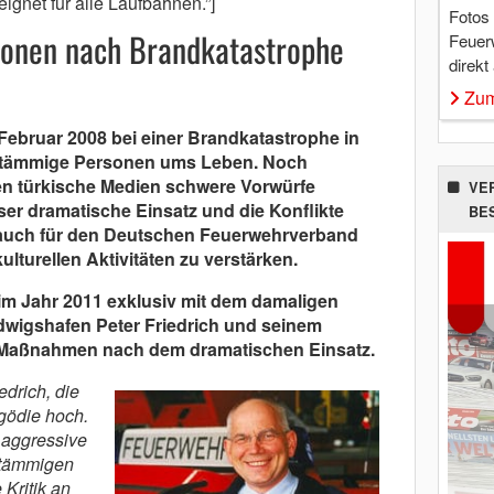
ignet für alle Laufbahnen.”]
Fotos
ionen nach Brandkatastrophe
Feuer
direkt
Zum
Februar 2008 bei einer Brandkatastrophe in
stämmige Personen ums Leben. Noch
n türkische Medien schwere Vorwürfe
VE
er dramatische Einsatz und die Konflikte
BE
 auch für den Deutschen Feuerwehrverband
ulturellen Aktivitäten zu verstärken.
m Jahr 2011 exklusiv mit dem damaligen
dwigshafen Peter Friedrich und seinem
ie Maßnahmen nach dem dramatischen Einsatz.
edrich, die
gödie hoch.
 aggressive
stämmigen
 Kritik an