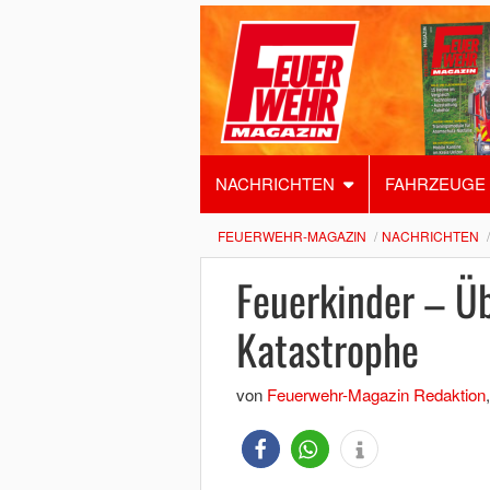
NACHRICHTEN
FAHRZEUGE
FEUERWEHR-MAGAZIN
NACHRICHTEN
Feuerkinder – Ü
Katastrophe
von
Feuerwehr-Magazin Redaktion