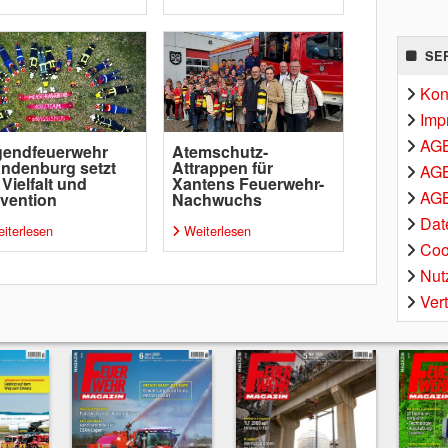
SE
Kon
Imp
AG
gendfeuerwehr
Atemschutz-
ndenburg setzt
Attrappen für
AGB
 Vielfalt und
Xantens Feuerwehr-
AGB
vention
Nachwuchs
Dat
iterlesen
Weiterlesen
Coo
Nut
Ver