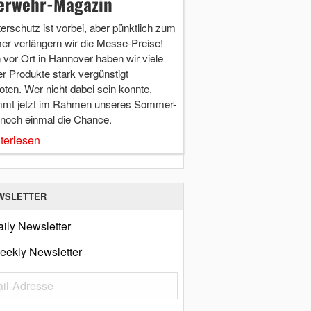
erwehr-Magazin
terschutz ist vorbei, aber pünktlich zum
r verlängern wir die Messe-Preise!
vor Ort in Hannover haben wir viele
r Produkte stark vergünstigt
ten. Wer nicht dabei sein konnte,
mt jetzt im Rahmen unseres Sommer-
 noch einmal die Chance.
terlesen
WSLETTER
ily Newsletter
eekly Newsletter