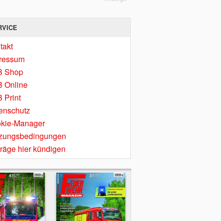
RVICE
takt
ressum
B Shop
 Online
 Print
enschutz
kie-Manager
zungsbedingungen
träge hier kündigen