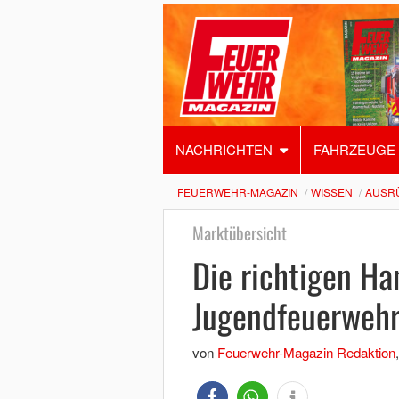
NACHRICHTEN
FAHRZEUGE
FEUERWEHR-MAGAZIN
WISSEN
AUSR
Marktübersicht
Die richtigen Ha
Jugendfeuerweh
von
Feuerwehr-Magazin Redaktion