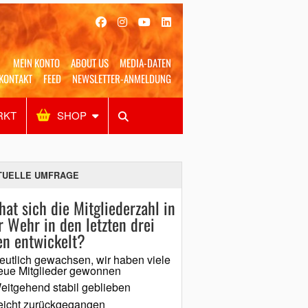
MEIN KONTO
ABOUT US
MEDIA-DATEN
KONTAKT
FEED
NEWSLETTER-ANMELDUNG
RKT
SHOP
Alles
Shop
SUCHEN
TUELLE UMFRAGE
hat sich die Mitgliederzahl in
r Wehr in den letzten drei
en entwickelt?
eutlich gewachsen, wir haben viele
eue Mitglieder gewonnen
eitgehend stabil geblieben
eicht zurückgegangen