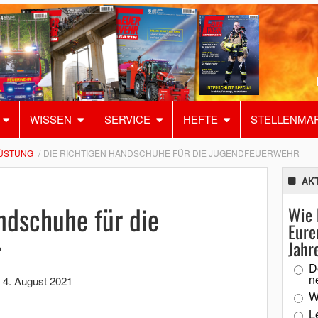
WISSEN
SERVICE
HEFTE
STELLENMA
ÜSTUNG
DIE RICHTIGEN HANDSCHUHE FÜR DIE JUGENDFEUERWEHR
AK
ndschuhe für die
Wie 
Eure
r
Jahr
D
n
,
4. August 2021
W
L