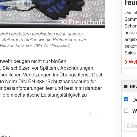
Feu
Die In
Somme
Schon 
unsere
i Herstellern vergleichen wir in unserer
angebo
 Außerdem stellen wir die Prüfverfahren für
siken kurz vor.
bekom
(Bild: Olaf Preuschoff)
Sales
wehr beugen nicht nur bloßen
Wei
Sie schützen vor Splittern, Abschürfungen,
öglichen Verletzungen im Übungsdienst. Doch
. Die Norm DIN EN 388 “Schutzhandschuhe für
NE
indestanforderungen fest und bestimmt darüber
 die mechanische Leistungsfähigkeit zu
Da
W
Anzeige
ante 1