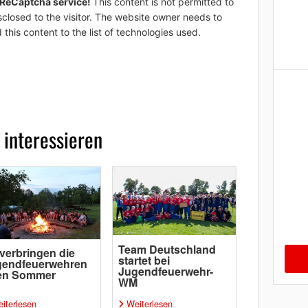
 ReCaptcha service!
This content is not permitted to
sclosed to the visitor. The website owner needs to
 this content to the list of technologies used.
 interessieren
Team Deutschland
verbringen die
startet bei
gendfeuerwehren
Jugendfeuerwehr-
ren Sommer
WM
iterlesen
Weiterlesen