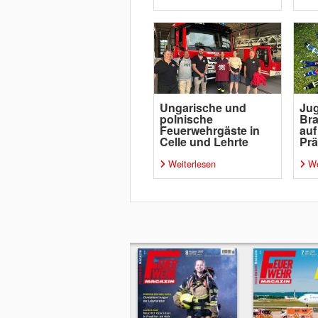
Ungarische und
Ju
polnische
Bra
Feuerwehrgäste in
auf
Celle und Lehrte
Prä
Weiterlesen
We