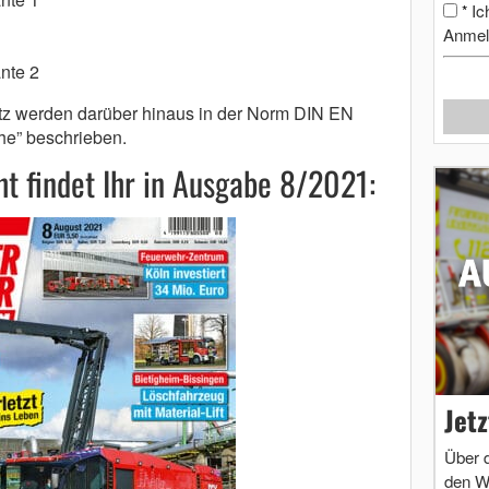
Ic
*
Anmel
ante 2
z werden darüber hinaus in der Norm DIN EN
e” beschrieben.
t findet Ihr in Ausgabe 8/2021:
Jet
Über 
den W