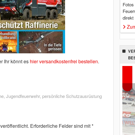
Fotos
Feuer
direkt
Zum
VE
BE
r Ihr könnt es
hier versandkostenfrei bestellen
.
he
,
Jugendfeuerwehr
,
persönliche Schutzausrüstung
eröffentlicht.
Erforderliche Felder sind mit
*