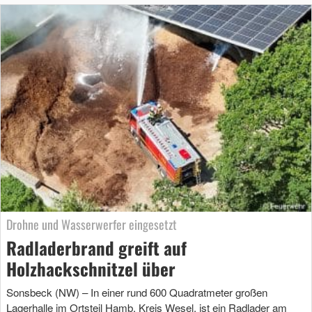
Drohne und Wasserwerfer eingesetzt
Radladerbrand greift auf
Holzhackschnitzel über
Sonsbeck (NW) – In einer rund 600 Quadratmeter großen
Lagerhalle im Ortsteil Hamb, Kreis Wesel, ist ein Radlader am