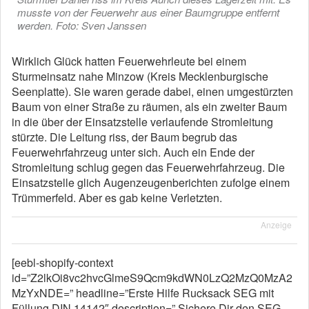
musste von der Feuerwehr aus einer Baumgruppe entfernt
werden. Foto: Sven Janssen
Wirklich Glück hatten Feuerwehrleute bei einem
Sturmeinsatz nahe Minzow (Kreis Mecklenburgische
Seenplatte). Sie waren gerade dabei, einen umgestürzten
Baum von einer Straße zu räumen, als ein zweiter Baum
in die über der Einsatzstelle verlaufende Stromleitung
stürzte. Die Leitung riss, der Baum begrub das
Feuerwehrfahrzeug unter sich. Auch ein Ende der
Stromleitung schlug gegen das Feuerwehrfahrzeug. Die
Einsatzstelle glich Augenzeugenberichten zufolge einem
Trümmerfeld. Aber es gab keine Verletzten.
Anzeige
[eebl-shopify-context
id=”Z2lkOi8vc2hvcGlmeS9Qcm9kdWN0LzQ2MzQ0MzA2
MzYxNDE=” headline=”Erste Hilfe Rucksack SEG mit
Füllung DIN 14142″ description=” Sichere Dir den SEG