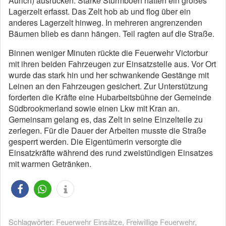
Aurich) ausrücken. Starke Sturmböen hatten ein großes
Lagerzelt erfasst. Das Zelt hob ab und flog über ein
anderes Lagerzelt hinweg. In mehreren angrenzenden
Bäumen blieb es dann hängen. Teil ragten auf die Straße.
Binnen weniger Minuten rückte die Feuerwehr Victorbur
mit ihren beiden Fahrzeugen zur Einsatzstelle aus. Vor Ort
wurde das stark hin und her schwankende Gestänge mit
Leinen an den Fahrzeugen gesichert. Zur Unterstützung
forderten die Kräfte eine Hubarbeitsbühne der Gemeinde
Südbrookmerland sowie einen Lkw mit Kran an.
Gemeinsam gelang es, das Zelt in seine Einzelteile zu
zerlegen. Für die Dauer der Arbeiten musste die Straße
gesperrt werden. Die Eigentümerin versorgte die
Einsatzkräfte während des rund zweistündigen Einsatzes
mit warmen Getränken.
Schlagwörter:
Feuerwehr Einsätze
,
Freiwillige Feuerwehr
,