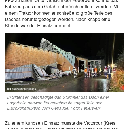
Pkw zu fallen. Unter Aufsicht der Feuerwehr konnte das
Fahrzeug aus dem Gefahrenbereich entfernt werden. Mit
einem Traktor konnten anschließend große Teile des
Daches heruntergezogen werden. Nach knapp eine
Stunde war der Einsatz beendet.
In Sittensen beschädigte das Sturmtief das Dach einer
Lagerhalle schwer. Feuerwehrleute zogen Teile der
Dachkonstruktion vom Gebäude. Foto: Feuerwehr
Zu einem kuriosen Einsatz musste die Victorbur (Kreis