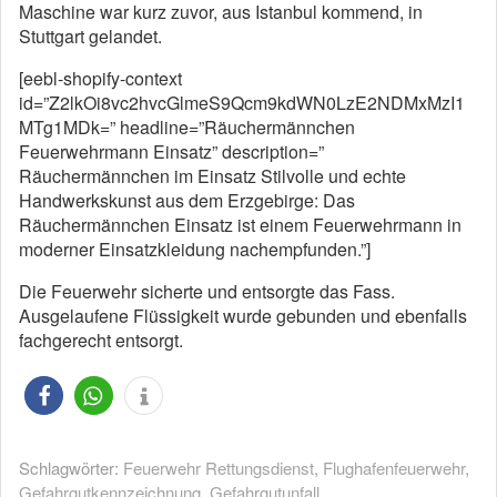
Maschine war kurz zuvor, aus Istanbul kommend, in
Stuttgart gelandet.
[eebl-shopify-context
id=”Z2lkOi8vc2hvcGlmeS9Qcm9kdWN0LzE2NDMxMzI1
MTg1MDk=” headline=”Räuchermännchen
Feuerwehrmann Einsatz” description=”
Räuchermännchen im Einsatz Stilvolle und echte
Handwerkskunst aus dem Erzgebirge: Das
Räuchermännchen Einsatz ist einem Feuerwehrmann in
moderner Einsatzkleidung nachempfunden.”]
Die Feuerwehr sicherte und entsorgte das Fass.
Ausgelaufene Flüssigkeit wurde gebunden und ebenfalls
fachgerecht entsorgt.
Schlagwörter:
Feuerwehr Rettungsdienst
,
Flughafenfeuerwehr
,
Gefahrgutkennzeichnung
,
Gefahrgutunfall